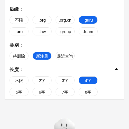
后缀
：
不限
.org
.org.cn
.guru
.pro
.law
.group
.team
类别
：
待删除
新注册
最近查询
长度
：
不限
2字
3字
4字
5字
6字
7字
8字
9字
10字