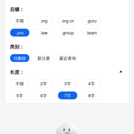
后缀
：
不限
.org
.org.cn
.guru
.pro
.law
.group
.team
类别
：
待删除
新注册
最近查询
长度
：
不限
2字
3字
4字
5字
6字
7字
8字
9字
10字