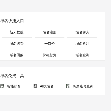
安全
畅自然，细节丰富
高表现力语音合成大模型，语音克隆听感自然
我要投诉
PolarDB
上云场景组合购
Milvus 弹性伸缩功能新增节
伴
漫剧创作，剧本、分镜、视频高效生成
100%兼容MySQL、PostgreSQL，兼容Oracle，支持集中和分布式
覆盖90%+业务场景，专享组合折扣价
点支持范围
2V
VPN
Fun-ASR
文戏情感细腻自然，动作戏激烈拳拳到肉，实现更强表演能力
支持中英文自由切换，具备更强的噪声鲁棒性
ernetes 版 ACK
云聚AI 严选权益
AI 原生数据库服务发布
域名快捷入口
SSL 证书
，一键激活高效办公新体验
理容器应用的 K8s 服务
精选AI产品，从模型到应用全链提效
Agent 数据网关
堡垒机
新人权益
域名注册
域名转入
AI 用量加速计划
云原生数据库 PolarDB
应用
防火墙
、识别商机，让客服更高效、服务更出色。
新老同享，达量后返
Agentic Database 发布
域名续费
一口价
域名抢注
千问办公
主机安全
NEW
的智能体编程平台
一站式AI生产力平台
域名回购
价格总览
域名查询
AI 应用及服务市场
伶鹊
企业级人与Agent协作平台，接入和调度多个数字员工
智能客服平台，对话机器人、对话分析、智能外呼
AI 应用
域名免费工具
大模型服务平台百炼 - 全妙
大模型
应用创作平台
多模态内容创作工具，已接入 DeepSeek
智能起名
AI找域名
所属账号查询
自然语言处理
数据标注
机器学习