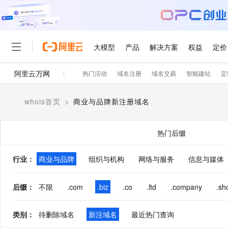
大模型
产品
解决方案
权益
定价
阿里云万网
热门活动
域名注册
域名交易
智能建站
定
大模型
产品
解决方案
权益
定价
云市场
伙伴
服务
了解阿里云
精选产品
精选解决方案
普惠上云
产品定价
精选商城
成为销售伙伴
售前咨询
为什么选择阿里云
千问AI平台
whois首页
>
商业与品牌新注册域名
了解云产品的定价详情
大模型服务平台百炼
千问办公，解锁你的工作
普惠上云 官方力荐
分销伙伴
在线服务
网站建设
什么是云计算
大
大模型服务与应用平台
企业级Agent产品，直接
云服务器38元/年起，超
咨询伙伴
多端小程序
技术领先
热门后缀
云上成本管理
售后服务
轻量应用服务器
Agency Agents：拥
官方推荐返现计划
大模型
精选产品
精选解决方案
Salesforce 国际版订阅
稳定可靠
管理和优化成本
推荐新用户得奖励，单订单
销售伙伴合作计划
行业
：
商业与品牌
组织与机构
网络与服务
自助服务
信息与媒体
友盟天域
安全合规
人工智能与机器学习
AI
文本生成
云数据库 RDS
HappyHorse 打造一
云工开物
无影生态合作计划
在线服务
观测云
分析师报告
高校专属算力普惠，学生认
计算
互联网应用开发
后缀
：
不限
.com
.biz
.co
.ltd
.company
.sh
Qwen3.8-Max
HOT
Salesforce On Alibaba C
工单服务
智能体时代全能旗舰模型
Tuya 物联网平台阿里云
研究报告与白皮书
人工智能平台 PAI
快速拥有专属 OpenClaw
大模
Consulting Partner 合
大数据
容器
免费试用
短信专区
类别
：
待删除域名
新注域名
最近热门查询
一站式AI开发、训练和推
蓝凌 OA
Qwen3.7-Plus
AI 大模型销售与服务生
现代化应用