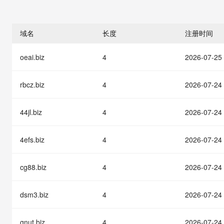
存储
天池大赛
能看、能想、能动手的多模
云解析DNS
解决方案免费试用 新老
电子合同
最高领取价值200元试用
安全
网络与CDN
AI 算法大赛
Qwen3-VL-Plus
畅捷通
域名
长度
注册时间
大数据开发治理平台 Data
AI 产品 免费试用
网络
安全
云开发大赛
Tableau 订阅
1亿+ 大模型 tokens 和 
oeai.biz
4
2026-07-25
可观测
入门学习赛
中间件
AI空中课堂在线直播课
云防火墙
140+云产品 免费试用
大模型服务
上云与迁云
云原生的云上边界网络安全
产品新客免费试用，最长1
数据库
rbcz.biz
4
2026-07-24
生态解决方案
千问AI平台-Token Plan
企业出海
大模型ACA认证体验
大数据计算
助力企业全员 AI 认知与能
44jl.biz
4
2026-07-24
行业生态解决方案
政企业务
媒体服务
千问AI平台-模型体验
开发者生态解决方案
在线体验全尺寸、多种模态
4efs.biz
4
2026-07-24
企业服务与云通信
AI 开发和 AI 应用解决
Happy 系列大模型
域名与网站
cg88.biz
4
2026-07-24
终端用户计算
dsm3.biz
4
2026-07-24
Serverless
大模型解决方案
gnut.biz
4
2026-07-24
开发工具