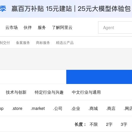
云市场
伙伴
服务
了解阿里云
制交付
备案服务
商标服务
精选云产品
AI 特惠
数据与 API
成为产品伙伴
企业增值服务
最佳实践
价格计算器
AI 场景体
基础软件
产品伙伴合
阿里云认证
市场活动
配置报价
大模型
自助选配和估算价格
新方式
睿译宝，AI翻译排版一步到位
智启 AI 普惠权益
产品生态集成认证中心
企业支持计划
云上春晚
域名与网站
千问官方 MaaS 平台，为开发者和 Agent 而生，新用户赠送 1 亿 + tokens 额度
Qwen Aud
AI Coding
阿里云Maa
2026 阿里云
云服务器 E
为企业打
数据集
Windows
大模型认证
模型
NEW
NEW
交付可用成果
值低价云产品抢先购
上传文档即自动完成翻译和格式还原
至高享 1亿+免费 tokens，加速 Al 应用落地
提供智能易用的域名与建站服务
智能编程，一键
安全可靠、
产品生态伙伴
专家技术服务
云上奥运之旅
弹性计算合作
阿里云中企出
手机三要素
宝塔 Linux
全部认证
价格优势
有专属领域专家
GLM-5.2：长任务时代开源旗舰模型
阿里云 OPC 创新助力计划
千问大模型
即刻拥有 DeepS
AI 电商营销
对象存储 O
大模型
产品生态伙伴工作台
企业增值服务台
云栖战略参考
云存储合作计
云栖大会
身份实名认证
CentOS
训练营
推动算力普惠，释放技术红利
最高返9万
多领域专家智能体,一键组建 AI 虚拟交付团队
快速构建应用程序和网站，即刻迈出上云第一步
至高百万元 Token 补贴，加速一人公司成长
多元化、高性能、安全可靠的大模型服务
真正可用的 1M 上下文,一次完成代码全链路开发
轻松解锁专属 Dee
从图文生成到
技术与创新
特定行业与兴趣
中文行业与通用
云上的中国
数据库合作计
活动全景
短信
Docker
图片和
站式影视创作平台
Hermes Agent，打造自进化智能体
Token Plan 模型订阅计划
数字证书管理服务（原SSL证书）
5 分钟轻松部署
AI 广告创作
无影云电脑
企业成长
NEW
信息公告
看见新力量
云网络合作计
OCR 文字识别
JAVA
证享300元代金券
可视化编排打通从文字构思到成片全链路闭环
全托管，含MySQL、PostgreSQL、SQL Server、MariaDB多引擎
自主进化，持久记忆，越用越聪明
Qwen3.8-Max 首发尝鲜，限时加量 10 倍，夜间低至2折
实现全站HTTPS，呈现可信的WEB访问
图文、视频一
随时随地安
op
.store
.market
.公司
.企业
.商城
.商店
.网
Kimi-K3
HappyHors
NEW
魔搭 Mode
loud
服务实践
官网公告
Kimi 最新旗舰模型，长程编程与推理利器
让文字生成流
金融模力时刻
Salesforce O
版
发票查验
全能环境
Claude Code + GStack 打造工程团队
千问办公，限时限量积分加倍
Qoder
低代码高效构
AI 建站
短信服务
型
NEW
作计划
计划
创新中心
魔搭 ModelSc
长度
：
不限
2字
3字
健康状态
理服务
让AI从“聊天伙伴”进化为能干活的“数字员工”
安装技能 GStack，拥有专属 AI 工程团队
你的AI工作搭子，覆盖日常办公高频场景
面向真实软件的智能体编程平台
0 代码专业建
客户案例
天气预报查询
操作系统
Deepseek-v4-pro
HappyHors
态合作计划