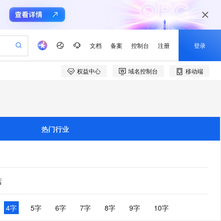
文档
备案
控制台
注册
登录
权益中心
域名控制台
移动端
验
作计划
器
AI 活动
专业服务
服务伙伴合作计划
开发者社区
加入我们
产品动态
服务平台百炼
阿里云 OPC 创新助力计划
一站式生成采购清单，支持单品或批量购买
io：打造专属 AI 语音助手
S产品伙伴计划（繁花）
峰会
CS
造的大模型服务与应用开发平台
一句话生成原生可编辑精美 PPT 文稿
AI 生产力先锋
Al MaaS 服务伙伴赋能合作
域名
博文
Careers
至高可申请百万元
Qwen3.8-Max 模型上线
开启高性价比 AI 编程新体验
弹性可伸缩的云计算服务
Qwen-Audio-3.0-Realtime 端到端实时语音角色扮演
输入一句话想法, 轻松生成专业的 PPT
先锋实践拓展 AI 生产力的边界
Token 补贴，五大权
计划
海大会
伙伴信用分合作计划
商标
问答
社会招聘
热门行业
益加速 OPC 成功
eek-V4-Pro
SS
一键部署幻兽帕鲁游戏服务器
飞天发布时刻
HOT
Open Search 向量检索版支
划
备案
电子书
校园招聘
pSeek-V4-Pro
视频创作，一键激活电商全链路生产力
稳定、安全、高性价比、高性能的云存储服务
一键购买专属联机服务器，轻松开启游戏
所见，即是所愿
持视频检索 Pipeline 功能
更多支持
划
公司注册
镜像站
视频生成
语音识别与合成
专属 QwenPaw
漫剧工坊：一站式动画创作平台
AI 实训营
HOT
应用身份服务 (IDaaS)
合作伙伴培训与认证
划
上云迁移
站生成，高效打造优质广告素材
全接入的云上超级电脑
从聊天伙伴进化为能主动干活的本地数字员工
快速生产连贯的高质量长漫剧
从基础到进阶，Agent 创客手把手教你
OpenClaw 管理能力上线
店
e-1.1-T2V
Qwen3-TTS-Flash
lScope
我要反馈
查询合作伙伴
畅细腻的高质量视频
离线语音合成大模型，多语言方言自适应，低延迟高稳定
n Alibaba Cloud ISV 合作
代维服务
建企业门户网站
10 分钟搭建微信、支付宝小程序
MaxCompute MaxFrame 提
创新加速
ope
登录合作伙伴管理后台
4字
5字
6字
7字
8字
9字
10字
我要建议
站，无忧落地极速上线
以可视化方式快速构建移动和 PC 门户网站
国内短信简单易用，安全可靠，秒级触达，全球覆盖200+国家和地区。
高效部署网站，快速应用到小程序
供自动弹性内存功能
e-1.1-I2V
Cosyvoice-V3-Flash