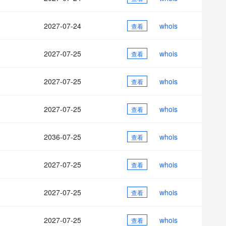
AI 应用
10分钟微调：让0.6B模型媲美235B模
多模态数据信
型
依托云原生高可用架构,实现Dify私有化部署
2027-07-24
whois
用1%尺寸在特定领域达到大模型90%以上效果
查看
一个 AI 助手
超强辅助，Bol
即刻拥有 DeepSeek-R1 满血版
在企业官网、通讯软件中为客户提供 AI 客服
2027-07-25
whois
查看
多种方案随心选，轻松解锁专属 DeepSeek
2027-07-25
whois
查看
2027-07-25
whois
查看
2036-07-25
whois
查看
2027-07-25
whois
查看
2027-07-25
whois
查看
2027-07-25
whois
查看