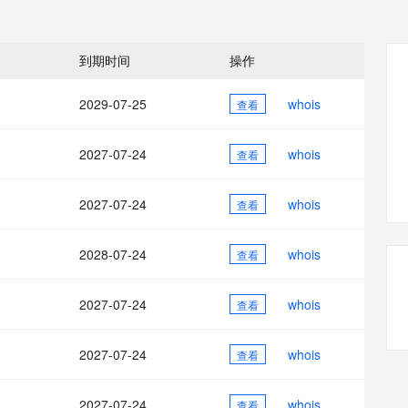
态智能体模型
旗舰 MoE 大模型，百万上下文与顶尖推理能力
图生视频，流
同享
万小智 AI 建站低至 15元/月
Qoder CN
AI 短剧/漫剧
云原生数据库 
快递物流查询
WordPress
成为服务伙
高校合作
点，立即开启云上创新
覆盖公网/内网、递归/权威、移动APP等全场景解析服务
送.CN域名，送备案服务码
基于千问大模型等，支持代码智能生成、研发智能问答
AI助力短剧
GLM-5.2
Wan2.7-T
Ubuntu
服务生态伙伴
到期时间
操作
视觉 Coding、空间感知、多模态思考等全面升级
1M上下文，专为长程任务能力而生
云工开物
企业应用
Works
Night Plan 支持 Qwen 3.8-Max
云原生大数据计算服务 MaxCompute
AI 办公
容器服务 Kub
NEW
Red Hat
30+ 款产品免费体验
Data Agent 驱动的一站式 Data+AI 开发治理平台
夜间 5 折，Qwen/Meoo/TokenPlan 客户专享
面向分析的企业级SaaS模式云数据仓库
AI智能应用
提供一站式管
科研合作
2029-07-25
whois
查看
ERP
堂（旗舰版）
SUSE
智能客服
AI 应用构建
大模型原生
CRM
防护产品
2个月
自动承接线索
2027-07-24
whois
查看
建站小程序
Qoder
大模型服务平台百炼-应用模版
OA 办公系统
HOT
NEW
面向真实软件
个人版上线、团队版降价；千问3.8-Max首发发尝鲜
丰富多元化的应用模版和解决方案
力提升
2027-07-24
whois
财税管理
查看
模板建站
万有无界
大模型服务平台百炼-智能体
400电话
定制建站
的模型效果
灵活可视化地构建企业级 Agent
2028-07-24
whois
查看
方案
广告营销
模板小程序
秒悟
人工智能平台 PAI
2027-07-24
whois
定制小程序
查看
云端极速 AI 
新一代 AI 视频生成模型，深度适配广告营销等场景
AI Native 的算法工程平台，一站式完成建模、训练、推理服务部署
APP 开发
2027-07-24
whois
查看
建站系统
2027-07-24
whois
查看