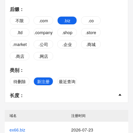
后缀
：
不限
.com
.biz
.co
.ltd
.company
.shop
.store
.market
.公司
.企业
.商城
.商店
.网店
类别
：
待删除
新注册
最近查询
长度
：
不限
2字
3字
4字
域名
注册时间
5字
6字
7字
8字
ex66.biz
2026-07-23
9字
10字