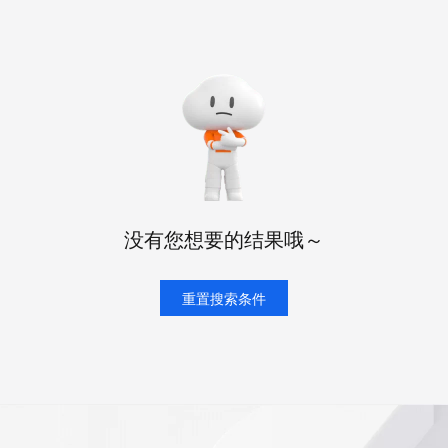
态智能体模型
旗舰 MoE 大模型，百万上下文与顶尖推理能力
图生视频，流
同享
万小智 AI 建站低至 15元/月
Qoder CN
AI 短剧/漫剧
云原生数据库 
快递物流查询
WordPress
成为服务伙
高校合作
点，立即开启云上创新
覆盖公网/内网、递归/权威、移动APP等全场景解析服务
送.CN域名，送备案服务码
基于千问大模型等，支持代码智能生成、研发智能问答
AI助力短剧
GLM-5.2
Wan2.7-T
Ubuntu
服务生态伙伴
视觉 Coding、空间感知、多模态思考等全面升级
1M上下文，专为长程任务能力而生
云工开物
企业应用
Works
Night Plan 支持 Qwen 3.8-Max
云原生大数据计算服务 MaxCompute
AI 办公
容器服务 Kub
NEW
Red Hat
30+ 款产品免费体验
Data Agent 驱动的一站式 Data+AI 开发治理平台
夜间 5 折，Qwen/Meoo/TokenPlan 客户专享
面向分析的企业级SaaS模式云数据仓库
AI智能应用
提供一站式管
科研合作
ERP
堂（旗舰版）
SUSE
智能客服
AI 应用构建
大模型原生
CRM
防护产品
2个月
自动承接线索
建站小程序
Qoder
大模型服务平台百炼-应用模版
OA 办公系统
HOT
NEW
面向真实软件
个人版上线、团队版降价；千问3.8-Max首发发尝鲜
丰富多元化的应用模版和解决方案
力提升
财税管理
模板建站
没有您想要的结果哦～
万有无界
大模型服务平台百炼-智能体
400电话
定制建站
的模型效果
灵活可视化地构建企业级 Agent
方案
广告营销
重置搜索条件
模板小程序
秒悟
人工智能平台 PAI
定制小程序
云端极速 AI 
新一代 AI 视频生成模型，深度适配广告营销等场景
AI Native 的算法工程平台，一站式完成建模、训练、推理服务部署
APP 开发
建站系统