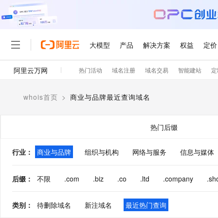
大模型
产品
解决方案
权益
定价
阿里云万网
热门活动
域名注册
域名交易
智能建站
定
大模型
产品
解决方案
权益
定价
云市场
伙伴
服务
了解阿里云
精选产品
精选解决方案
普惠上云
产品定价
精选商城
成为销售伙伴
售前咨询
为什么选择阿里云
千问AI平台
whois首页
>
商业与品牌最近查询域名
了解云产品的定价详情
大模型服务平台百炼
睿译宝，AI翻译排版一
普惠上云 官方力荐
分销伙伴
在线服务
网站建设
什么是云计算
大
大模型服务与应用平台
上传文档即自动完成翻译和
云服务器38元/年起，超
咨询伙伴
多端小程序
技术领先
热门后缀
云上成本管理
售后服务
轻量应用服务器
GLM-5.2：长任务时代
官方推荐返现计划
大模型
精选产品
精选解决方案
Salesforce 国际版订阅
稳定可靠
管理和优化成本
推荐新用户得奖励，单订单
销售伙伴合作计划
行业
：
商业与品牌
组织与机构
网络与服务
自助服务
信息与媒体
友盟天域
安全合规
人工智能与机器学习
AI
文本生成
云数据库 RDS
Hermes Agent，打造
云工开物
无影生态合作计划
在线服务
观测云
分析师报告
自主进化，持久记忆，越用
高校专属算力普惠，学生认
计算
互联网应用开发
后缀
：
不限
.com
.biz
.co
.ltd
.company
.sh
Qwen3.8-Max
HOT
Salesforce On Alibaba C
工单服务
智能体时代全能旗舰模型
Tuya 物联网平台阿里云
研究报告与白皮书
人工智能平台 PAI
快速拥有专属 OpenClaw
大模
Consulting Partner 合
大数据
容器
免费试用
短信专区
类别
：
待删除域名
新注域名
最近热门查询
一站式AI开发、训练和推
蓝凌 OA
Qwen3.7-Plus
AI 大模型销售与服务生
现代化应用