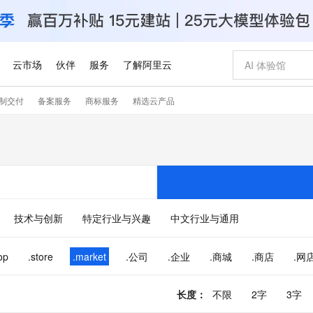
云市场
伙伴
服务
了解阿里云
制交付
备案服务
商标服务
精选云产品
AI 特惠
数据与 API
成为产品伙伴
企业增值服务
最佳实践
价格计算器
AI 场景体
基础软件
产品伙伴合
阿里云认证
市场活动
配置报价
大模型
自助选配和估算价格
步到位
智启 AI 普惠权益
产品生态集成认证中心
企业支持计划
云上春晚
域名与网站
Qwen Audio：打造专属 AI 语音助手
千问官方 MaaS 平台，为开发者和 Agent 而生，新用户赠送 1 亿 + tokens 额度
一句话生成原生
AI Coding
阿里云Maa
2026 阿里云
云服务器 E
为企业打
数据集
Windows
大模型认证
模型
NEW
NEW
格式还原
值低价云产品抢先购
至高享 1亿+免费 tokens，加速 Al 应用落地
提供智能易用的域名与建站服务
Qwen-Audio-3.0-Realtime 端到端实时语音角色扮演
输入一句话想法,
智能编程，一键
安全可靠、
产品生态伙伴
专家技术服务
云上奥运之旅
弹性计算合作
阿里云中企出
手机三要素
宝塔 Linux
全部认证
价格优势
开源旗舰模型
即刻拥有 DeepSeek-V4-Pro
阿里云 OPC 创新助力计划
千问大模型
一键部署幻兽
AI 电商营销
对象存储 O
大模型
产品生态伙伴工作台
企业增值服务台
云栖战略参考
云存储合作计
云栖大会
身份实名认证
CentOS
训练营
推动算力普惠，释放技术红利
最高返9万
真正可用的 1M 上下文,一次完成代码全链路开发
快速构建应用程序和网站，即刻迈出上云第一步
轻松解锁专属 DeepSeek-V4-Pro
至高百万元 Token 补贴，加速一人公司成长
多元化、高性能、安全可靠的大模型服务
一键购买专属
从图文生成到
技术与创新
特定行业与兴趣
中文行业与通用
云上的中国
数据库合作计
活动全景
短信
Docker
图片和
自进化智能体
5 分钟轻松部署专属 QwenPaw
Token Plan 模型订阅计划
数字证书管理服务（原SSL证书）
高效搭建 AI
AI 广告创作
无影云电脑
企业成长
NEW
HOT
信息公告
看见新力量
云网络合作计
OCR 文字识别
JAVA
越聪明
证享300元代金券
全托管，含MySQL、PostgreSQL、SQL Server、MariaDB多引擎
Qwen3.8-Max 首发尝鲜，限时加量 10 倍，夜间低至2折
实现全站HTTPS，呈现可信的WEB访问
从聊天伙伴进化为能主动干活的本地数字员工
图文、视频一
随时随地安
op
.store
.market
.公司
.企业
.商城
.商店
.网
Kimi-K3
HappyHors
NEW
魔搭 Mode
loud
服务实践
官网公告
Kimi 最新旗舰模型，长程编程与推理利器
让文字生成流
金融模力时刻
Salesforce O
版
发票查验
全能环境
Claude Code + GStack 打造工程团队
千问办公，限时限量积分加倍
Qoder
低代码高效构
AI 建站
短信服务
型
NEW
作计划
计划
创新中心
魔搭 ModelSc
长度
：
不限
2字
3字
健康状态
理服务
让AI从“聊天伙伴”进化为能干活的“数字员工”
安装技能 GStack，拥有专属 AI 工程团队
你的AI工作搭子，覆盖日常办公高频场景
面向真实软件的智能体编程平台
0 代码专业建
客户案例
天气预报查询
操作系统
Deepseek-v4-pro
HappyHors
态合作计划