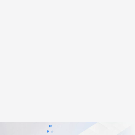
安全
畅自然，细节丰富
高表现力语音合成大模型，语音克隆听感自然
我要投诉
PolarDB
上云场景组合购
Milvus 弹性伸缩功能新增节
伴
漫剧创作，剧本、分镜、视频高效生成
100%兼容MySQL、PostgreSQL，兼容Oracle，支持集中和分布式
覆盖90%+业务场景，专享组合折扣价
点支持范围
2V
VPN
Fun-ASR
文戏情感细腻自然，动作戏激烈拳拳到肉，实现更强表演能力
支持中英文自由切换，具备更强的噪声鲁棒性
ernetes 版 ACK
云聚AI 严选权益
AI 原生数据库服务发布
SSL 证书
，一键激活高效办公新体验
理容器应用的 K8s 服务
精选AI产品，从模型到应用全链提效
Agent 数据网关
堡垒机
AI 用量加速计划
云原生数据库 PolarDB
应用
防火墙
、识别商机，让客服更高效、服务更出色。
新老同享，达量后返
Agentic Database 发布
千问办公
主机安全
NEW
的智能体编程平台
一站式AI生产力平台
AI 应用及服务市场
伶鹊
企业级人与Agent协作平台，接入和调度多个数字员工
智能客服平台，对话机器人、对话分析、智能外呼
AI 应用
大模型服务平台百炼 - 全妙
大模型
应用创作平台
多模态内容创作工具，已接入 DeepSeek
自然语言处理
数据标注
机器学习