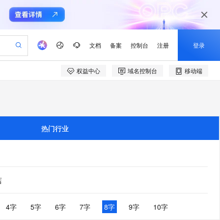
文档
备案
控制台
注册
登录
权益中心
域名控制台
移动端
验
作计划
器
AI 活动
专业服务
服务伙伴合作计划
开发者社区
加入我们
产品动态
服务平台百炼
阿里云 OPC 创新助力计划
一站式生成采购清单，支持单品或批量购买
可编辑精美 PPT 文稿
S产品伙伴计划（繁花）
峰会
CS
造的大模型服务与应用开发平台
Agency Agents：拥有专属领域专家
AI 生产力先锋
Al MaaS 服务伙伴赋能合作
域名
博文
Careers
至高可申请百万元
Qwen3.8-Max 模型上线
 轻松生成专业的 PPT
开启高性价比 AI 编程新体验
弹性可伸缩的云计算服务
先锋实践拓展 AI 生产力的边界
多领域专家智能体,一键组建 AI 虚拟交付团队
Token 补贴，五大权
计划
海大会
伙伴信用分合作计划
商标
问答
社会招聘
热门行业
益加速 OPC 成功
帕鲁游戏服务器
SS
HappyHorse 打造一站式影视创作平台
飞天发布时刻
HOT
Open Search 向量检索版支
划
备案
电子书
校园招聘
联机服务器，轻松开启游戏
视频创作，一键激活电商全链路生产力
稳定、安全、高性价比、高性能的云存储服务
所见，即是所愿
持视频检索 Pipeline 功能
可视化编排打通从文字构思到成片全链路闭环
更多支持
划
公司注册
镜像站
视频生成
语音识别与合成
 智能体与工作流应用
漫剧工坊：一站式动画创作平台
AI 实训营
应用身份服务 (IDaaS)
合作伙伴培训与认证
划
上云迁移
站生成，高效打造优质广告素材
全接入的云上超级电脑
通过阿里云百炼高效搭建AI应用,助力高效开发
快速生产连贯的高质量长漫剧
从基础到进阶，Agent 创客手把手教你
OpenClaw 管理能力上线
店
e-1.1-T2V
Qwen3-TTS-Flash
lScope
我要反馈
查询合作伙伴
畅细腻的高质量视频
离线语音合成大模型，多语言方言自适应，低延迟高稳定
n Alibaba Cloud ISV 合作
代维服务
建企业门户网站
10 分钟搭建微信、支付宝小程序
MaxCompute MaxFrame 提
创新加速
ope
登录合作伙伴管理后台
4字
5字
6字
7字
8字
9字
10字
我要建议
站，无忧落地极速上线
以可视化方式快速构建移动和 PC 门户网站
国内短信简单易用，安全可靠，秒级触达，全球覆盖200+国家和地区。
高效部署网站，快速应用到小程序
供自动弹性内存功能
e-1.1-I2V
Cosyvoice-V3-Flash