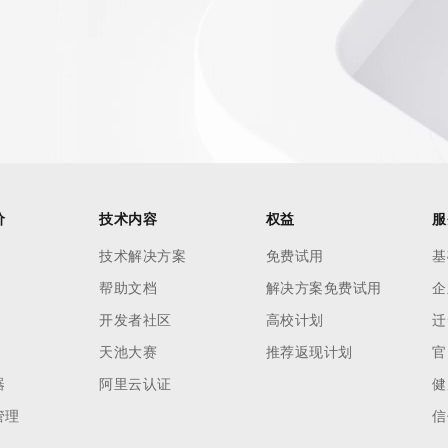
AI 应用
10分钟微调：让0.6B模型媲美235B模
多模态数据信
型
依托云原生高可用架构,实现Dify私有化部署
用1%尺寸在特定领域达到大模型90%以上效果
一个 AI 助手
超强辅助，Bol
即刻拥有 DeepSeek-R1 满血版
在企业官网、通讯软件中为客户提供 AI 客服
多种方案随心选，轻松解锁专属 DeepSeek
价
技术内容
权益
服
技术解决方案
免费试用
基
帮助文档
解决方案免费试用
企
开发者社区
高校计划
迁
天池大赛
推荐返现计划
官
器
阿里云认证
健
管理
信