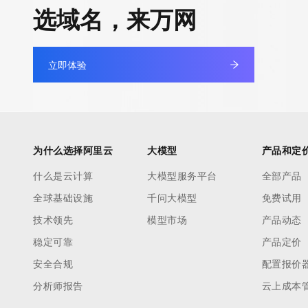
快速部署 Dify，高效搭建 
选域名，来万网
迁移与运维管理
10 分钟在聊天系统中增加
专有云
立即体验
为什么选择阿里云
大模型
产品和定
什么是云计算
大模型服务平台
全部产品
全球基础设施
千问大模型
免费试用
技术领先
模型市场
产品动态
稳定可靠
产品定价
安全合规
配置报价
分析师报告
云上成本