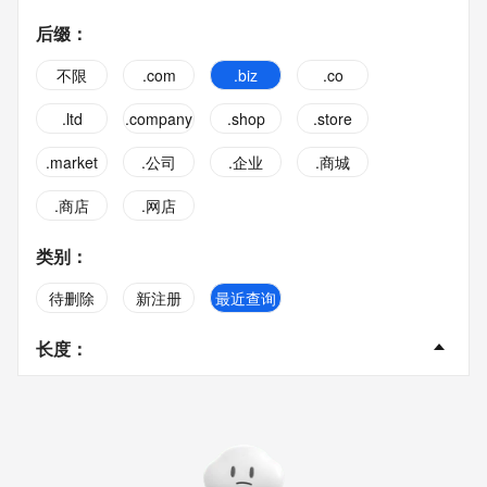
后缀
：
不限
.com
.biz
.co
.ltd
.company
.shop
.store
.market
.公司
.企业
.商城
.商店
.网店
类别
：
待删除
新注册
最近查询
长度
：
不限
2字
3字
4字
5字
6字
7字
8字
9字
10字