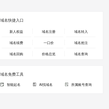
安全
畅自然，细节丰富
高表现力语音合成大模型，语音克隆听感自然
我要投诉
PolarDB
上云场景组合购
Milvus 弹性伸缩功能新增节
伴
漫剧创作，剧本、分镜、视频高效生成
100%兼容MySQL、PostgreSQL，兼容Oracle，支持集中和分布式
覆盖90%+业务场景，专享组合折扣价
点支持范围
2V
VPN
Fun-ASR
文戏情感细腻自然，动作戏激烈拳拳到肉，实现更强表演能力
支持中英文自由切换，具备更强的噪声鲁棒性
ernetes 版 ACK
云聚AI 严选权益
AI 原生数据库服务发布
域名快捷入口
SSL 证书
，一键激活高效办公新体验
理容器应用的 K8s 服务
精选AI产品，从模型到应用全链提效
Agent 数据网关
堡垒机
新人权益
域名注册
域名转入
AI 用量加速计划
云原生数据库 PolarDB
应用
防火墙
、识别商机，让客服更高效、服务更出色。
新老同享，达量后返
Agentic Database 发布
域名续费
一口价
域名抢注
千问办公
主机安全
NEW
的智能体编程平台
一站式AI生产力平台
域名回购
价格总览
域名查询
AI 应用及服务市场
伶鹊
企业级人与Agent协作平台，接入和调度多个数字员工
智能客服平台，对话机器人、对话分析、智能外呼
AI 应用
域名免费工具
大模型服务平台百炼 - 全妙
大模型
应用创作平台
多模态内容创作工具，已接入 DeepSeek
智能起名
AI找域名
所属账号查询
自然语言处理
数据标注
机器学习