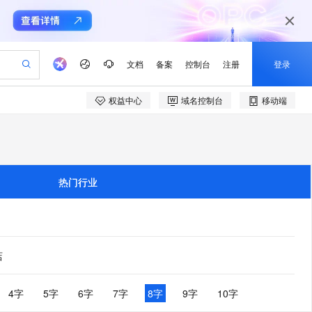
文档
备案
控制台
注册
登录
权益中心
域名控制台
移动端
验
作计划
器
AI 活动
专业服务
服务伙伴合作计划
开发者社区
加入我们
产品动态
服务平台百炼
阿里云 OPC 创新助力计划
一站式生成采购清单，支持单品或批量购买
io：打造专属 AI 语音助手
S产品伙伴计划（繁花）
峰会
CS
造的大模型服务与应用开发平台
一句话生成原生可编辑精美 PPT 文稿
AI 生产力先锋
Al MaaS 服务伙伴赋能合作
域名
博文
Careers
至高可申请百万元
Qwen3.8-Max 模型上线
开启高性价比 AI 编程新体验
弹性可伸缩的云计算服务
Qwen-Audio-3.0-Realtime 端到端实时语音角色扮演
输入一句话想法, 轻松生成专业的 PPT
先锋实践拓展 AI 生产力的边界
Token 补贴，五大权
计划
海大会
伙伴信用分合作计划
商标
问答
社会招聘
热门行业
益加速 OPC 成功
eek-V4-Pro
SS
一键部署幻兽帕鲁游戏服务器
飞天发布时刻
HOT
Open Search 向量检索版支
划
备案
电子书
校园招聘
pSeek-V4-Pro
视频创作，一键激活电商全链路生产力
稳定、安全、高性价比、高性能的云存储服务
一键购买专属联机服务器，轻松开启游戏
所见，即是所愿
持视频检索 Pipeline 功能
更多支持
划
公司注册
镜像站
视频生成
语音识别与合成
专属 QwenPaw
漫剧工坊：一站式动画创作平台
AI 实训营
HOT
应用身份服务 (IDaaS)
合作伙伴培训与认证
划
上云迁移
站生成，高效打造优质广告素材
全接入的云上超级电脑
从聊天伙伴进化为能主动干活的本地数字员工
快速生产连贯的高质量长漫剧
从基础到进阶，Agent 创客手把手教你
OpenClaw 管理能力上线
店
e-1.1-T2V
Qwen3-TTS-Flash
lScope
我要反馈
查询合作伙伴
畅细腻的高质量视频
离线语音合成大模型，多语言方言自适应，低延迟高稳定
n Alibaba Cloud ISV 合作
代维服务
建企业门户网站
10 分钟搭建微信、支付宝小程序
MaxCompute MaxFrame 提
创新加速
ope
登录合作伙伴管理后台
4字
5字
6字
7字
8字
9字
10字
我要建议
站，无忧落地极速上线
以可视化方式快速构建移动和 PC 门户网站
国内短信简单易用，安全可靠，秒级触达，全球覆盖200+国家和地区。
高效部署网站，快速应用到小程序
供自动弹性内存功能
e-1.1-I2V
Cosyvoice-V3-Flash