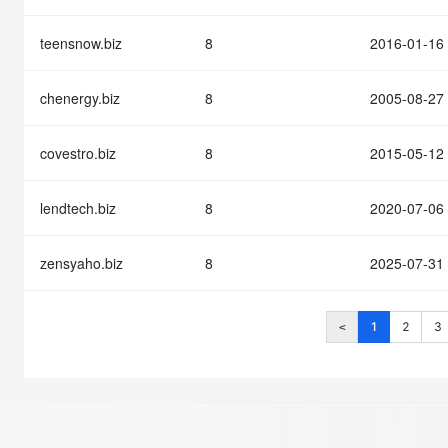
teensnow.biz
8
2016-01-16
chenergy.biz
8
2005-08-27
covestro.biz
8
2015-05-12
lendtech.biz
8
2020-07-06
zensyaho.biz
8
2025-07-31
1
2
3
<