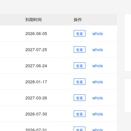
态智能体模型
旗舰 MoE 大模型，百万上下文与顶尖推理能力
图生视频，流
同享
万小智 AI 建站低至 15元/月
Qoder CN
AI 短剧/漫剧
云原生数据库 
快递物流查询
WordPress
成为服务伙
高校合作
点，立即开启云上创新
覆盖公网/内网、递归/权威、移动APP等全场景解析服务
送.CN域名，送备案服务码
基于千问大模型等，支持代码智能生成、研发智能问答
AI助力短剧
GLM-5.2
Wan2.7-T
Ubuntu
服务生态伙伴
到期时间
操作
视觉 Coding、空间感知、多模态思考等全面升级
1M上下文，专为长程任务能力而生
云工开物
企业应用
Works
Night Plan 支持 Qwen 3.8-Max
云原生大数据计算服务 MaxCompute
AI 办公
容器服务 Kub
NEW
Red Hat
30+ 款产品免费体验
Data Agent 驱动的一站式 Data+AI 开发治理平台
夜间 5 折，Qwen/Meoo/TokenPlan 客户专享
面向分析的企业级SaaS模式云数据仓库
AI智能应用
提供一站式管
科研合作
2026-06-05
whois
查看
ERP
堂（旗舰版）
SUSE
智能客服
AI 应用构建
大模型原生
CRM
防护产品
2个月
自动承接线索
2027-07-25
whois
查看
建站小程序
Qoder
大模型服务平台百炼-应用模版
OA 办公系统
HOT
NEW
面向真实软件
个人版上线、团队版降价；千问3.8-Max首发发尝鲜
丰富多元化的应用模版和解决方案
力提升
2027-06-24
whois
财税管理
查看
模板建站
万有无界
大模型服务平台百炼-智能体
400电话
定制建站
的模型效果
灵活可视化地构建企业级 Agent
2028-01-17
whois
查看
方案
广告营销
模板小程序
秒悟
人工智能平台 PAI
2027-03-26
whois
定制小程序
查看
云端极速 AI 
新一代 AI 视频生成模型，深度适配广告营销等场景
AI Native 的算法工程平台，一站式完成建模、训练、推理服务部署
APP 开发
2026-07-30
whois
查看
建站系统
2026-07-31
whois
查看