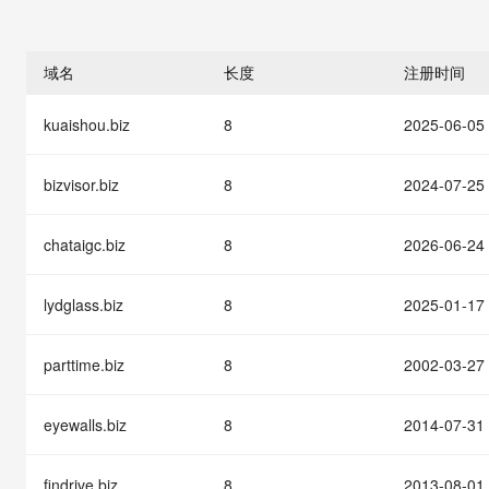
存储
天池大赛
能看、能想、能动手的多模
云解析DNS
解决方案免费试用 新老
电子合同
最高领取价值200元试用
安全
网络与CDN
AI 算法大赛
Qwen3-VL-Plus
畅捷通
域名
长度
注册时间
大数据开发治理平台 Data
AI 产品 免费试用
网络
安全
云开发大赛
Tableau 订阅
1亿+ 大模型 tokens 和 
kuaishou.biz
8
2025-06-05
可观测
入门学习赛
中间件
AI空中课堂在线直播课
云防火墙
140+云产品 免费试用
大模型服务
上云与迁云
云原生的云上边界网络安全
产品新客免费试用，最长1
数据库
bizvisor.biz
8
2024-07-25
生态解决方案
千问AI平台-Token Plan
企业出海
大模型ACA认证体验
大数据计算
助力企业全员 AI 认知与能
chataigc.biz
8
2026-06-24
行业生态解决方案
政企业务
媒体服务
千问AI平台-模型体验
开发者生态解决方案
在线体验全尺寸、多种模态
lydglass.biz
8
2025-01-17
企业服务与云通信
AI 开发和 AI 应用解决
Happy 系列大模型
域名与网站
parttime.biz
8
2002-03-27
终端用户计算
eyewalls.biz
8
2014-07-31
Serverless
大模型解决方案
findrive.biz
8
2013-08-01
开发工具