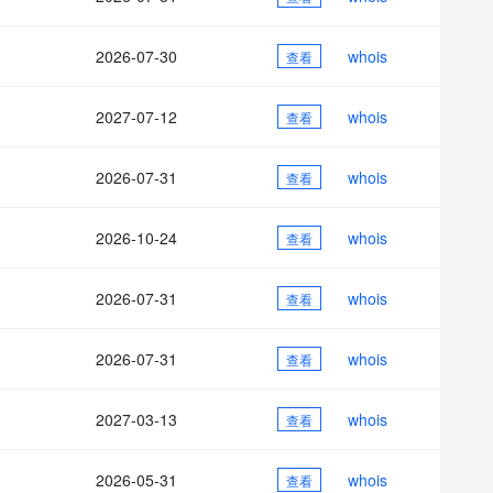
AI 应用
10分钟微调：让0.6B模型媲美235B模
多模态数据信
型
依托云原生高可用架构,实现Dify私有化部署
2026-07-30
whois
用1%尺寸在特定领域达到大模型90%以上效果
查看
一个 AI 助手
超强辅助，Bol
即刻拥有 DeepSeek-R1 满血版
在企业官网、通讯软件中为客户提供 AI 客服
2027-07-12
whois
查看
多种方案随心选，轻松解锁专属 DeepSeek
2026-07-31
whois
查看
2026-10-24
whois
查看
2026-07-31
whois
查看
2026-07-31
whois
查看
2027-03-13
whois
查看
2026-05-31
whois
查看