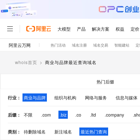
大模型
产品
解决方案
权益
定价
阿里云万网
热门活动
域名注册
域名交易
智能建站
定
大模型
产品
解决方案
权益
定价
云市场
伙伴
服务
了解阿里云
精选产品
精选解决方案
普惠上云
产品定价
精选商城
成为销售伙伴
售前咨询
为什么选择阿里云
千问AI平台
whois首页
>
商业与品牌最近查询域名
了解云产品的定价详情
大模型服务平台百炼
千问办公，解锁你的工作
普惠上云 官方力荐
分销伙伴
在线服务
网站建设
什么是云计算
大
大模型服务与应用平台
企业级Agent产品，直接
云服务器38元/年起，超
咨询伙伴
多端小程序
技术领先
热门后缀
云上成本管理
售后服务
轻量应用服务器
Agency Agents：拥
官方推荐返现计划
大模型
精选产品
精选解决方案
Salesforce 国际版订阅
稳定可靠
管理和优化成本
推荐新用户得奖励，单订单
销售伙伴合作计划
行业
：
商业与品牌
组织与机构
网络与服务
自助服务
信息与媒体
友盟天域
安全合规
人工智能与机器学习
AI
文本生成
云数据库 RDS
HappyHorse 打造一
云工开物
无影生态合作计划
在线服务
观测云
分析师报告
高校专属算力普惠，学生认
计算
互联网应用开发
后缀
：
不限
.com
.biz
.co
.ltd
.company
.sh
Qwen3.8-Max
HOT
Salesforce On Alibaba C
工单服务
智能体时代全能旗舰模型
Tuya 物联网平台阿里云
研究报告与白皮书
人工智能平台 PAI
快速拥有专属 OpenClaw
大模
Consulting Partner 合
大数据
容器
免费试用
短信专区
类别
：
待删除域名
新注域名
最近热门查询
一站式AI开发、训练和推
蓝凌 OA
Qwen3.7-Plus
AI 大模型销售与服务生
现代化应用