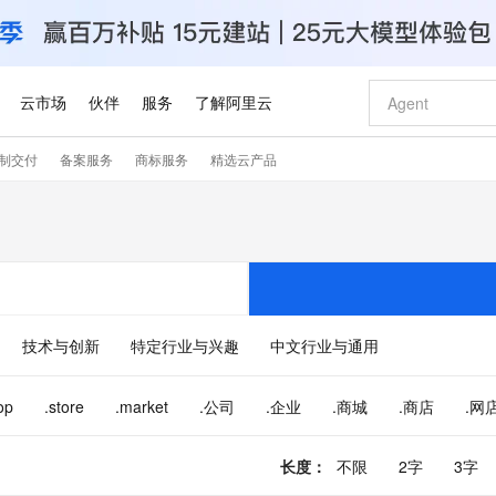
云市场
伙伴
服务
了解阿里云
制交付
备案服务
商标服务
精选云产品
AI 特惠
数据与 API
成为产品伙伴
企业增值服务
最佳实践
价格计算器
AI 场景体
基础软件
产品伙伴合
阿里云认证
市场活动
配置报价
大模型
自助选配和估算价格
新方式
睿译宝，AI翻译排版一步到位
智启 AI 普惠权益
产品生态集成认证中心
企业支持计划
云上春晚
域名与网站
千问官方 MaaS 平台，为开发者和 Agent 而生，新用户赠送 1 亿 + tokens 额度
Qwen Aud
AI Coding
阿里云Maa
2026 阿里云
云服务器 E
为企业打
数据集
Windows
大模型认证
模型
NEW
NEW
交付可用成果
值低价云产品抢先购
上传文档即自动完成翻译和格式还原
至高享 1亿+免费 tokens，加速 Al 应用落地
提供智能易用的域名与建站服务
智能编程，一键
安全可靠、
产品生态伙伴
专家技术服务
云上奥运之旅
弹性计算合作
阿里云中企出
手机三要素
宝塔 Linux
全部认证
价格优势
有专属领域专家
GLM-5.2：长任务时代开源旗舰模型
阿里云 OPC 创新助力计划
千问大模型
即刻拥有 DeepS
AI 电商营销
对象存储 O
大模型
产品生态伙伴工作台
企业增值服务台
云栖战略参考
云存储合作计
云栖大会
身份实名认证
CentOS
训练营
推动算力普惠，释放技术红利
最高返9万
多领域专家智能体,一键组建 AI 虚拟交付团队
快速构建应用程序和网站，即刻迈出上云第一步
至高百万元 Token 补贴，加速一人公司成长
多元化、高性能、安全可靠的大模型服务
真正可用的 1M 上下文,一次完成代码全链路开发
轻松解锁专属 Dee
从图文生成到
技术与创新
特定行业与兴趣
中文行业与通用
云上的中国
数据库合作计
活动全景
短信
Docker
图片和
站式影视创作平台
Hermes Agent，打造自进化智能体
Token Plan 模型订阅计划
数字证书管理服务（原SSL证书）
5 分钟轻松部署
AI 广告创作
无影云电脑
企业成长
NEW
信息公告
看见新力量
云网络合作计
OCR 文字识别
JAVA
证享300元代金券
可视化编排打通从文字构思到成片全链路闭环
全托管，含MySQL、PostgreSQL、SQL Server、MariaDB多引擎
自主进化，持久记忆，越用越聪明
Qwen3.8-Max 首发尝鲜，限时加量 10 倍，夜间低至2折
实现全站HTTPS，呈现可信的WEB访问
图文、视频一
随时随地安
op
.store
.market
.公司
.企业
.商城
.商店
.网
Kimi-K3
HappyHors
NEW
魔搭 Mode
loud
服务实践
官网公告
Kimi 最新旗舰模型，长程编程与推理利器
让文字生成流
金融模力时刻
Salesforce O
版
发票查验
全能环境
Claude Code + GStack 打造工程团队
千问办公，限时限量积分加倍
Qoder
低代码高效构
AI 建站
短信服务
型
NEW
作计划
计划
创新中心
魔搭 ModelSc
长度
：
不限
2字
3字
健康状态
理服务
让AI从“聊天伙伴”进化为能干活的“数字员工”
安装技能 GStack，拥有专属 AI 工程团队
你的AI工作搭子，覆盖日常办公高频场景
面向真实软件的智能体编程平台
0 代码专业建
客户案例
天气预报查询
操作系统
Deepseek-v4-pro
HappyHors
态合作计划