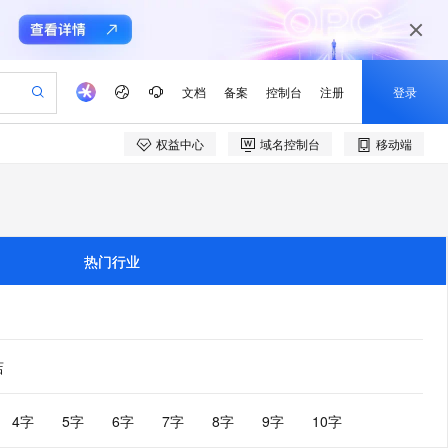
文档
备案
控制台
注册
登录
权益中心
域名控制台
移动端
验
作计划
器
AI 活动
专业服务
服务伙伴合作计划
开发者社区
加入我们
产品动态
服务平台百炼
阿里云 OPC 创新助力计划
一站式生成采购清单，支持单品或批量购买
io：打造专属 AI 语音助手
S产品伙伴计划（繁花）
峰会
CS
造的大模型服务与应用开发平台
一句话生成原生可编辑精美 PPT 文稿
AI 生产力先锋
Al MaaS 服务伙伴赋能合作
域名
博文
Careers
至高可申请百万元
Qwen3.8-Max 模型上线
开启高性价比 AI 编程新体验
弹性可伸缩的云计算服务
Qwen-Audio-3.0-Realtime 端到端实时语音角色扮演
输入一句话想法, 轻松生成专业的 PPT
先锋实践拓展 AI 生产力的边界
Token 补贴，五大权
计划
海大会
伙伴信用分合作计划
商标
问答
社会招聘
热门行业
益加速 OPC 成功
eek-V4-Pro
SS
一键部署幻兽帕鲁游戏服务器
飞天发布时刻
HOT
Open Search 向量检索版支
划
备案
电子书
校园招聘
pSeek-V4-Pro
视频创作，一键激活电商全链路生产力
稳定、安全、高性价比、高性能的云存储服务
一键购买专属联机服务器，轻松开启游戏
所见，即是所愿
持视频检索 Pipeline 功能
更多支持
划
公司注册
镜像站
视频生成
语音识别与合成
专属 QwenPaw
漫剧工坊：一站式动画创作平台
AI 实训营
HOT
应用身份服务 (IDaaS)
合作伙伴培训与认证
划
上云迁移
站生成，高效打造优质广告素材
全接入的云上超级电脑
从聊天伙伴进化为能主动干活的本地数字员工
快速生产连贯的高质量长漫剧
从基础到进阶，Agent 创客手把手教你
OpenClaw 管理能力上线
店
e-1.1-T2V
Qwen3-TTS-Flash
lScope
我要反馈
查询合作伙伴
畅细腻的高质量视频
离线语音合成大模型，多语言方言自适应，低延迟高稳定
n Alibaba Cloud ISV 合作
代维服务
建企业门户网站
10 分钟搭建微信、支付宝小程序
MaxCompute MaxFrame 提
创新加速
ope
登录合作伙伴管理后台
4字
5字
6字
7字
8字
9字
10字
我要建议
站，无忧落地极速上线
以可视化方式快速构建移动和 PC 门户网站
国内短信简单易用，安全可靠，秒级触达，全球覆盖200+国家和地区。
高效部署网站，快速应用到小程序
供自动弹性内存功能
e-1.1-I2V
Cosyvoice-V3-Flash