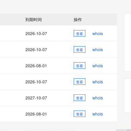
态智能体模型
旗舰 MoE 大模型，百万上下文与顶尖推理能力
图生视频，流
同享
万小智 AI 建站低至 15元/月
Qoder CN
AI 短剧/漫剧
云原生数据库 
快递物流查询
WordPress
成为服务伙
高校合作
点，立即开启云上创新
覆盖公网/内网、递归/权威、移动APP等全场景解析服务
送.CN域名，送备案服务码
基于千问大模型等，支持代码智能生成、研发智能问答
AI助力短剧
GLM-5.2
Wan2.7-T
Ubuntu
服务生态伙伴
到期时间
操作
视觉 Coding、空间感知、多模态思考等全面升级
1M上下文，专为长程任务能力而生
云工开物
企业应用
Works
Night Plan 支持 Qwen 3.8-Max
云原生大数据计算服务 MaxCompute
AI 办公
容器服务 Kub
NEW
Red Hat
30+ 款产品免费体验
Data Agent 驱动的一站式 Data+AI 开发治理平台
夜间 5 折，Qwen/Meoo/TokenPlan 客户专享
面向分析的企业级SaaS模式云数据仓库
AI智能应用
提供一站式管
科研合作
2026-10-07
whois
查看
ERP
堂（旗舰版）
SUSE
智能客服
AI 应用构建
大模型原生
CRM
防护产品
2个月
自动承接线索
2026-10-07
whois
查看
建站小程序
Qoder
大模型服务平台百炼-应用模版
OA 办公系统
HOT
NEW
面向真实软件
个人版上线、团队版降价；千问3.8-Max首发发尝鲜
丰富多元化的应用模版和解决方案
力提升
2026-08-01
whois
财税管理
查看
模板建站
万有无界
大模型服务平台百炼-智能体
400电话
定制建站
的模型效果
灵活可视化地构建企业级 Agent
2026-10-07
whois
查看
方案
广告营销
模板小程序
秒悟
人工智能平台 PAI
2027-10-07
whois
定制小程序
查看
云端极速 AI 
新一代 AI 视频生成模型，深度适配广告营销等场景
AI Native 的算法工程平台，一站式完成建模、训练、推理服务部署
APP 开发
2026-08-01
whois
查看
建站系统