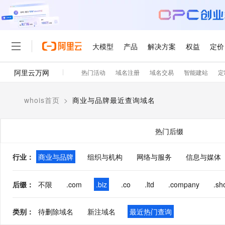
大模型
产品
解决方案
权益
定价
阿里云万网
热门活动
域名注册
域名交易
智能建站
定
大模型
产品
解决方案
权益
定价
云市场
伙伴
服务
了解阿里云
精选产品
精选解决方案
普惠上云
产品定价
精选商城
成为销售伙伴
售前咨询
为什么选择阿里云
千问AI平台
whois首页
>
商业与品牌最近查询域名
了解云产品的定价详情
大模型服务平台百炼
千问办公，解锁你的工作
普惠上云 官方力荐
分销伙伴
在线服务
网站建设
什么是云计算
大
大模型服务与应用平台
企业级Agent产品，直接
云服务器38元/年起，超
咨询伙伴
多端小程序
技术领先
热门后缀
云上成本管理
售后服务
轻量应用服务器
Agency Agents：拥
官方推荐返现计划
大模型
精选产品
精选解决方案
Salesforce 国际版订阅
稳定可靠
管理和优化成本
推荐新用户得奖励，单订单
销售伙伴合作计划
行业
：
商业与品牌
组织与机构
网络与服务
自助服务
信息与媒体
友盟天域
安全合规
人工智能与机器学习
AI
文本生成
云数据库 RDS
HappyHorse 打造一
云工开物
无影生态合作计划
在线服务
观测云
分析师报告
高校专属算力普惠，学生认
计算
互联网应用开发
后缀
：
不限
.com
.biz
.co
.ltd
.company
.sh
Qwen3.8-Max
HOT
Salesforce On Alibaba C
工单服务
智能体时代全能旗舰模型
Tuya 物联网平台阿里云
研究报告与白皮书
人工智能平台 PAI
快速拥有专属 OpenClaw
大模
Consulting Partner 合
大数据
容器
免费试用
短信专区
类别
：
待删除域名
新注域名
最近热门查询
一站式AI开发、训练和推
蓝凌 OA
Qwen3.7-Plus
AI 大模型销售与服务生
现代化应用