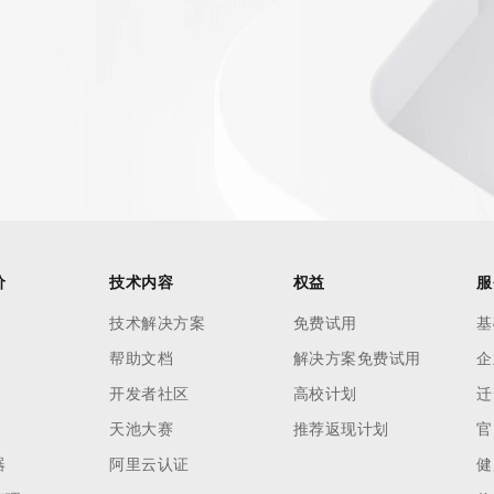
AI 应用
10分钟微调：让0.6B模型媲美235B模
多模态数据信
型
依托云原生高可用架构,实现Dify私有化部署
用1%尺寸在特定领域达到大模型90%以上效果
一个 AI 助手
超强辅助，Bol
即刻拥有 DeepSeek-R1 满血版
在企业官网、通讯软件中为客户提供 AI 客服
多种方案随心选，轻松解锁专属 DeepSeek
价
技术内容
权益
服
技术解决方案
免费试用
基
帮助文档
解决方案免费试用
企
开发者社区
高校计划
迁
天池大赛
推荐返现计划
官
器
阿里云认证
健