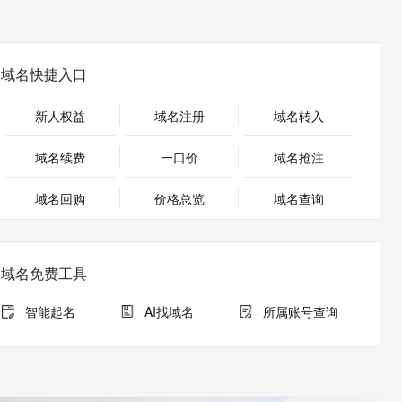
安全
畅自然，细节丰富
高表现力语音合成大模型，语音克隆听感自然
我要投诉
PolarDB
上云场景组合购
Milvus 弹性伸缩功能新增节
伴
漫剧创作，剧本、分镜、视频高效生成
100%兼容MySQL、PostgreSQL，兼容Oracle，支持集中和分布式
覆盖90%+业务场景，专享组合折扣价
点支持范围
2V
VPN
Fun-ASR
文戏情感细腻自然，动作戏激烈拳拳到肉，实现更强表演能力
支持中英文自由切换，具备更强的噪声鲁棒性
ernetes 版 ACK
云聚AI 严选权益
AI 原生数据库服务发布
域名快捷入口
SSL 证书
，一键激活高效办公新体验
理容器应用的 K8s 服务
精选AI产品，从模型到应用全链提效
Agent 数据网关
堡垒机
新人权益
域名注册
域名转入
AI 用量加速计划
云原生数据库 PolarDB
应用
防火墙
、识别商机，让客服更高效、服务更出色。
新老同享，达量后返
Agentic Database 发布
域名续费
一口价
域名抢注
千问办公
主机安全
NEW
的智能体编程平台
一站式AI生产力平台
域名回购
价格总览
域名查询
AI 应用及服务市场
伶鹊
企业级人与Agent协作平台，接入和调度多个数字员工
智能客服平台，对话机器人、对话分析、智能外呼
AI 应用
域名免费工具
大模型服务平台百炼 - 全妙
大模型
应用创作平台
多模态内容创作工具，已接入 DeepSeek
智能起名
AI找域名
所属账号查询
自然语言处理
数据标注
机器学习