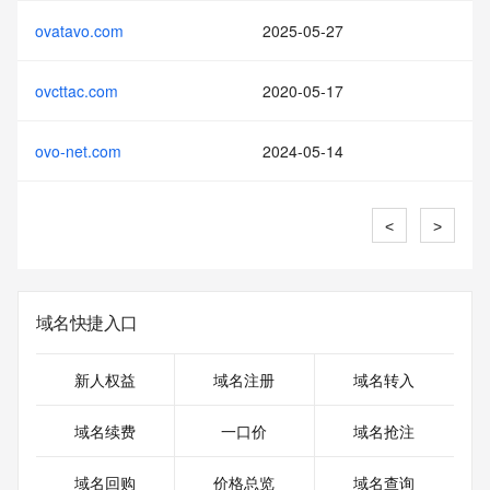
ovatavo.com
2025-05-27
ovcttac.com
2020-05-17
ovo-net.com
2024-05-14
<
>
域名快捷入口
新人权益
域名注册
域名转入
域名续费
一口价
域名抢注
域名回购
价格总览
域名查询