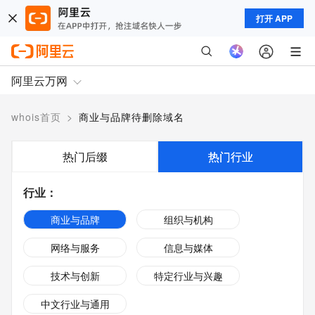
打开 APP
阿里云万网
whois首页
>
商业与品牌待删除域名
热门后缀
热门行业
行业
：
商业与品牌
组织与机构
网络与服务
信息与媒体
技术与创新
特定行业与兴趣
中文行业与通用