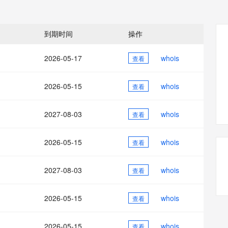
态智能体模型
旗舰 MoE 大模型，百万上下文与顶尖推理能力
图生视频，流
同享
万小智 AI 建站低至 15元/月
Qoder CN
AI 短剧/漫剧
云原生数据库 
快递物流查询
WordPress
成为服务伙
高校合作
点，立即开启云上创新
覆盖公网/内网、递归/权威、移动APP等全场景解析服务
送.CN域名，送备案服务码
基于千问大模型等，支持代码智能生成、研发智能问答
AI助力短剧
GLM-5.2
Wan2.7-T
Ubuntu
服务生态伙伴
到期时间
操作
视觉 Coding、空间感知、多模态思考等全面升级
1M上下文，专为长程任务能力而生
云工开物
企业应用
Works
Night Plan 支持 Qwen 3.8-Max
云原生大数据计算服务 MaxCompute
AI 办公
容器服务 Kub
NEW
Red Hat
30+ 款产品免费体验
Data Agent 驱动的一站式 Data+AI 开发治理平台
夜间 5 折，Qwen/Meoo/TokenPlan 客户专享
面向分析的企业级SaaS模式云数据仓库
AI智能应用
提供一站式管
科研合作
2026-05-17
whois
查看
ERP
堂（旗舰版）
SUSE
智能客服
AI 应用构建
大模型原生
CRM
防护产品
2个月
自动承接线索
2026-05-15
whois
查看
建站小程序
Qoder
大模型服务平台百炼-应用模版
OA 办公系统
HOT
NEW
面向真实软件
个人版上线、团队版降价；千问3.8-Max首发发尝鲜
丰富多元化的应用模版和解决方案
力提升
2027-08-03
whois
财税管理
查看
模板建站
万有无界
大模型服务平台百炼-智能体
400电话
定制建站
的模型效果
灵活可视化地构建企业级 Agent
2026-05-15
whois
查看
方案
广告营销
模板小程序
秒悟
人工智能平台 PAI
2027-08-03
whois
定制小程序
查看
云端极速 AI 
新一代 AI 视频生成模型，深度适配广告营销等场景
AI Native 的算法工程平台，一站式完成建模、训练、推理服务部署
APP 开发
2026-05-15
whois
查看
建站系统
2026-05-15
whois
查看