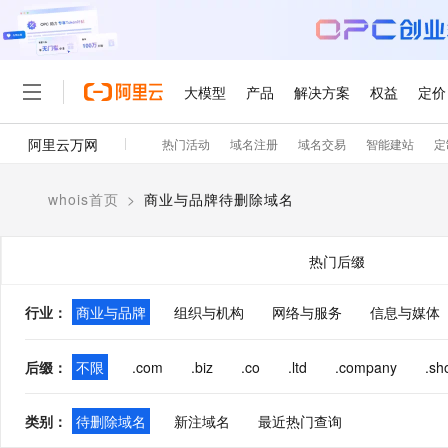
大模型
产品
解决方案
权益
定价
阿里云万网
热门活动
域名注册
域名交易
智能建站
定
大模型
产品
解决方案
权益
定价
云市场
伙伴
服务
了解阿里云
精选产品
精选解决方案
普惠上云
产品定价
精选商城
成为销售伙伴
售前咨询
为什么选择阿里云
千问AI平台
whois首页
>
商业与品牌待删除域名
了解云产品的定价详情
大模型服务平台百炼
睿译宝，AI翻译排版一
普惠上云 官方力荐
分销伙伴
在线服务
网站建设
什么是云计算
大
大模型服务与应用平台
上传文档即自动完成翻译和
云服务器38元/年起，超
咨询伙伴
多端小程序
技术领先
热门后缀
云上成本管理
售后服务
轻量应用服务器
GLM-5.2：长任务时代
官方推荐返现计划
大模型
精选产品
精选解决方案
Salesforce 国际版订阅
稳定可靠
管理和优化成本
推荐新用户得奖励，单订单
销售伙伴合作计划
行业
：
商业与品牌
组织与机构
网络与服务
自助服务
信息与媒体
友盟天域
安全合规
人工智能与机器学习
AI
文本生成
云数据库 RDS
Hermes Agent，打造
云工开物
无影生态合作计划
在线服务
观测云
分析师报告
自主进化，持久记忆，越用
高校专属算力普惠，学生认
计算
互联网应用开发
后缀
：
不限
.com
.biz
.co
.ltd
.company
.sh
Qwen3.8-Max
HOT
Salesforce On Alibaba C
工单服务
智能体时代全能旗舰模型
Tuya 物联网平台阿里云
研究报告与白皮书
人工智能平台 PAI
快速拥有专属 OpenClaw
大模
Consulting Partner 合
大数据
容器
免费试用
短信专区
类别
：
待删除域名
新注域名
最近热门查询
一站式AI开发、训练和推
蓝凌 OA
Qwen3.7-Plus
AI 大模型销售与服务生
现代化应用