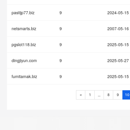
pastijp77.biz
9
2024-05-15
netsmarts.biz
9
2007-05-16
pgslot118.biz
9
2025-05-15
dingjiyun.com
9
2025-05-27
fumitamak.biz
9
2025-05-15
1
8
9
10
...
<