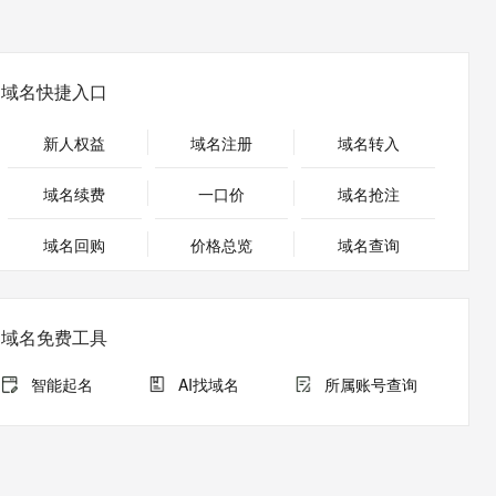
安全
畅自然，细节丰富
高表现力语音合成大模型，语音克隆听感自然
我要投诉
PolarDB
上云场景组合购
Milvus 弹性伸缩功能新增节
伴
漫剧创作，剧本、分镜、视频高效生成
100%兼容MySQL、PostgreSQL，兼容Oracle，支持集中和分布式
覆盖90%+业务场景，专享组合折扣价
点支持范围
2V
VPN
Fun-ASR
文戏情感细腻自然，动作戏激烈拳拳到肉，实现更强表演能力
支持中英文自由切换，具备更强的噪声鲁棒性
ernetes 版 ACK
云聚AI 严选权益
AI 原生数据库服务发布
域名快捷入口
SSL 证书
，一键激活高效办公新体验
理容器应用的 K8s 服务
精选AI产品，从模型到应用全链提效
Agent 数据网关
堡垒机
新人权益
域名注册
域名转入
AI 用量加速计划
云原生数据库 PolarDB
应用
防火墙
、识别商机，让客服更高效、服务更出色。
新老同享，达量后返
Agentic Database 发布
域名续费
一口价
域名抢注
千问办公
主机安全
NEW
的智能体编程平台
一站式AI生产力平台
域名回购
价格总览
域名查询
AI 应用及服务市场
伶鹊
企业级人与Agent协作平台，接入和调度多个数字员工
智能客服平台，对话机器人、对话分析、智能外呼
AI 应用
域名免费工具
大模型服务平台百炼 - 全妙
大模型
应用创作平台
多模态内容创作工具，已接入 DeepSeek
智能起名
AI找域名
所属账号查询
自然语言处理
数据标注
机器学习