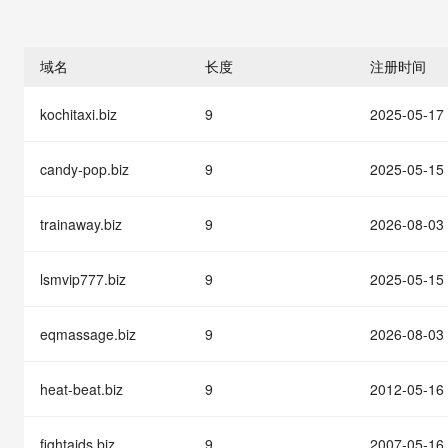
存储
天池大赛
能看、能想、能动手的多模
云解析DNS
解决方案免费试用 新老
电子合同
最高领取价值200元试用
安全
网络与CDN
AI 算法大赛
Qwen3-VL-Plus
畅捷通
域名
长度
注册时间
大数据开发治理平台 Data
AI 产品 免费试用
网络
安全
云开发大赛
Tableau 订阅
1亿+ 大模型 tokens 和 
kochitaxi.biz
9
2025-05-17
可观测
入门学习赛
中间件
AI空中课堂在线直播课
云防火墙
140+云产品 免费试用
大模型服务
上云与迁云
云原生的云上边界网络安全
产品新客免费试用，最长1
数据库
candy-pop.biz
9
2025-05-15
生态解决方案
千问AI平台-Token Plan
企业出海
大模型ACA认证体验
大数据计算
助力企业全员 AI 认知与能
trainaway.biz
9
2026-08-03
行业生态解决方案
政企业务
媒体服务
千问AI平台-模型体验
开发者生态解决方案
在线体验全尺寸、多种模态
lsmvip777.biz
9
2025-05-15
企业服务与云通信
AI 开发和 AI 应用解决
Happy 系列大模型
域名与网站
eqmassage.biz
9
2026-08-03
终端用户计算
heat-beat.biz
9
2012-05-16
Serverless
大模型解决方案
fightaids.biz
9
2007-05-16
开发工具