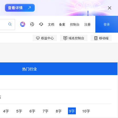
文档
备案
控制台
注册
登录
权益中心
域名控制台
移动端
验
作计划
器
AI 活动
专业服务
服务伙伴合作计划
开发者社区
加入我们
产品动态
服务平台百炼
阿里云 OPC 创新助力计划
一站式生成采购清单，支持单品或批量购买
可编辑精美 PPT 文稿
S产品伙伴计划（繁花）
峰会
CS
造的大模型服务与应用开发平台
Agency Agents：拥有专属领域专家
AI 生产力先锋
Al MaaS 服务伙伴赋能合作
域名
博文
Careers
至高可申请百万元
Qwen3.8-Max 模型上线
 轻松生成专业的 PPT
开启高性价比 AI 编程新体验
弹性可伸缩的云计算服务
先锋实践拓展 AI 生产力的边界
多领域专家智能体,一键组建 AI 虚拟交付团队
Token 补贴，五大权
计划
海大会
伙伴信用分合作计划
商标
问答
社会招聘
热门行业
益加速 OPC 成功
帕鲁游戏服务器
SS
HappyHorse 打造一站式影视创作平台
飞天发布时刻
HOT
Open Search 向量检索版支
划
备案
电子书
校园招聘
联机服务器，轻松开启游戏
视频创作，一键激活电商全链路生产力
稳定、安全、高性价比、高性能的云存储服务
所见，即是所愿
持视频检索 Pipeline 功能
可视化编排打通从文字构思到成片全链路闭环
更多支持
划
公司注册
镜像站
视频生成
语音识别与合成
 智能体与工作流应用
漫剧工坊：一站式动画创作平台
AI 实训营
应用身份服务 (IDaaS)
合作伙伴培训与认证
划
上云迁移
站生成，高效打造优质广告素材
全接入的云上超级电脑
通过阿里云百炼高效搭建AI应用,助力高效开发
快速生产连贯的高质量长漫剧
从基础到进阶，Agent 创客手把手教你
OpenClaw 管理能力上线
店
e-1.1-T2V
Qwen3-TTS-Flash
lScope
我要反馈
查询合作伙伴
畅细腻的高质量视频
离线语音合成大模型，多语言方言自适应，低延迟高稳定
n Alibaba Cloud ISV 合作
代维服务
建企业门户网站
10 分钟搭建微信、支付宝小程序
MaxCompute MaxFrame 提
创新加速
ope
登录合作伙伴管理后台
4字
5字
6字
7字
8字
9字
10字
我要建议
站，无忧落地极速上线
以可视化方式快速构建移动和 PC 门户网站
国内短信简单易用，安全可靠，秒级触达，全球覆盖200+国家和地区。
高效部署网站，快速应用到小程序
供自动弹性内存功能
e-1.1-I2V
Cosyvoice-V3-Flash