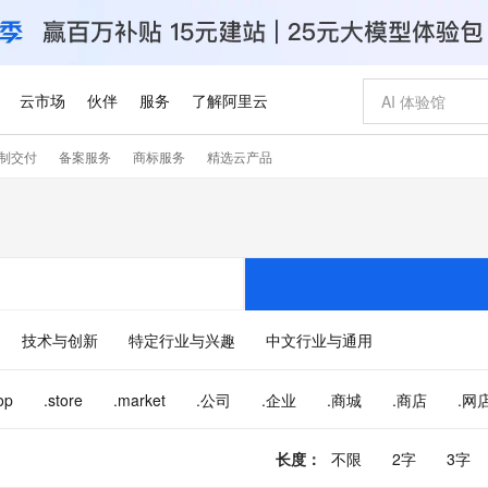
云市场
伙伴
服务
了解阿里云
制交付
备案服务
商标服务
精选云产品
AI 特惠
数据与 API
成为产品伙伴
企业增值服务
最佳实践
价格计算器
AI 场景体
基础软件
产品伙伴合
阿里云认证
市场活动
配置报价
大模型
自助选配和估算价格
步到位
智启 AI 普惠权益
产品生态集成认证中心
企业支持计划
云上春晚
域名与网站
Qwen Audio：打造专属 AI 语音助手
千问官方 MaaS 平台，为开发者和 Agent 而生，新用户赠送 1 亿 + tokens 额度
一句话生成原生
AI Coding
阿里云Maa
2026 阿里云
云服务器 E
为企业打
数据集
Windows
大模型认证
模型
NEW
NEW
格式还原
值低价云产品抢先购
至高享 1亿+免费 tokens，加速 Al 应用落地
提供智能易用的域名与建站服务
Qwen-Audio-3.0-Realtime 端到端实时语音角色扮演
输入一句话想法,
智能编程，一键
安全可靠、
产品生态伙伴
专家技术服务
云上奥运之旅
弹性计算合作
阿里云中企出
手机三要素
宝塔 Linux
全部认证
价格优势
开源旗舰模型
即刻拥有 DeepSeek-V4-Pro
阿里云 OPC 创新助力计划
千问大模型
一键部署幻兽
AI 电商营销
对象存储 O
大模型
产品生态伙伴工作台
企业增值服务台
云栖战略参考
云存储合作计
云栖大会
身份实名认证
CentOS
训练营
推动算力普惠，释放技术红利
最高返9万
真正可用的 1M 上下文,一次完成代码全链路开发
快速构建应用程序和网站，即刻迈出上云第一步
轻松解锁专属 DeepSeek-V4-Pro
至高百万元 Token 补贴，加速一人公司成长
多元化、高性能、安全可靠的大模型服务
一键购买专属
从图文生成到
技术与创新
特定行业与兴趣
中文行业与通用
云上的中国
数据库合作计
活动全景
短信
Docker
图片和
自进化智能体
5 分钟轻松部署专属 QwenPaw
Token Plan 模型订阅计划
数字证书管理服务（原SSL证书）
高效搭建 AI
AI 广告创作
无影云电脑
企业成长
NEW
HOT
信息公告
看见新力量
云网络合作计
OCR 文字识别
JAVA
越聪明
证享300元代金券
全托管，含MySQL、PostgreSQL、SQL Server、MariaDB多引擎
Qwen3.8-Max 首发尝鲜，限时加量 10 倍，夜间低至2折
实现全站HTTPS，呈现可信的WEB访问
从聊天伙伴进化为能主动干活的本地数字员工
图文、视频一
随时随地安
op
.store
.market
.公司
.企业
.商城
.商店
.网
Kimi-K3
HappyHors
NEW
魔搭 Mode
loud
服务实践
官网公告
Kimi 最新旗舰模型，长程编程与推理利器
让文字生成流
金融模力时刻
Salesforce O
版
发票查验
全能环境
Claude Code + GStack 打造工程团队
千问办公，限时限量积分加倍
Qoder
低代码高效构
AI 建站
短信服务
型
NEW
作计划
计划
创新中心
魔搭 ModelSc
长度
：
不限
2字
3字
健康状态
理服务
让AI从“聊天伙伴”进化为能干活的“数字员工”
安装技能 GStack，拥有专属 AI 工程团队
你的AI工作搭子，覆盖日常办公高频场景
面向真实软件的智能体编程平台
0 代码专业建
客户案例
天气预报查询
操作系统
Deepseek-v4-pro
HappyHors
态合作计划