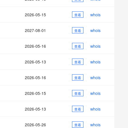
AI 应用
10分钟微调：让0.6B模型媲美235B模
多模态数据信
型
依托云原生高可用架构,实现Dify私有化部署
2026-05-15
whois
用1%尺寸在特定领域达到大模型90%以上效果
查看
一个 AI 助手
超强辅助，Bol
即刻拥有 DeepSeek-R1 满血版
在企业官网、通讯软件中为客户提供 AI 客服
2027-08-01
whois
查看
多种方案随心选，轻松解锁专属 DeepSeek
2026-05-16
whois
查看
2026-05-13
whois
查看
2026-05-16
whois
查看
2026-05-15
whois
查看
2026-05-13
whois
查看
2026-05-26
whois
查看