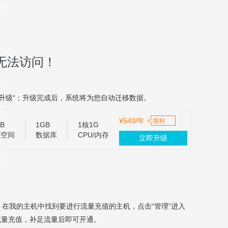
无法访问！
升级“；升级完成后，系统将为您自动迁移数据。
¥540/年
限时
B
1GB
1核1G
页空间
数据库
CPU/内存
立即升级
，在我的主机中找到要进行流量充值的主机，点击“管理”进入
流量充值，补足流量后即可开通。