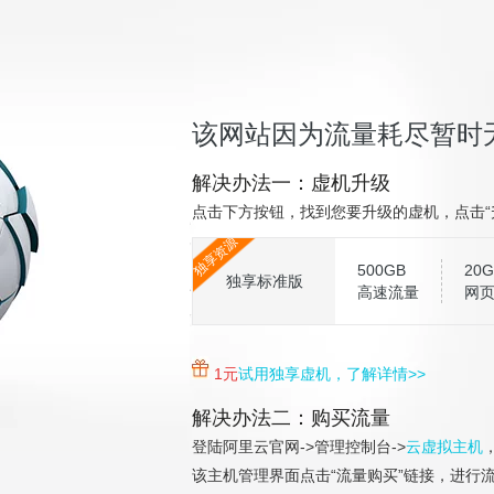
该网站因为流量耗尽暂时
解决办法一：虚机升级
点击下方按钮，找到您要升级的虚机，点击“
独享资源
500GB
20G
独享标准版
高速流量
网
1元
试用独享虚机，了解详情>>
解决办法二：购买流量
登陆阿里云官网->管理控制台->
云虚拟主机
该主机管理界面点击“流量购买”链接，进行