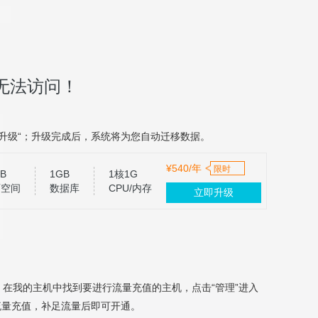
无法访问！
升级“；升级完成后，系统将为您自动迁移数据。
¥540/年
限时
B
1GB
1核1G
页空间
数据库
CPU/内存
立即升级
，在我的主机中找到要进行流量充值的主机，点击“管理”进入
流量充值，补足流量后即可开通。