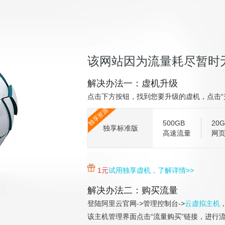
该网站因为流量耗尽暂时
解决办法一：虚机升级
点击下方按钮，找到您要升级的虚机，点击“
独享资源
500GB
20G
独享标准版
高速流量
网
1元
试用独享虚机，了解详情>>
解决办法二：购买流量
登陆阿里云官网->管理控制台->
云虚拟主机
该主机管理界面点击“流量购买”链接，进行