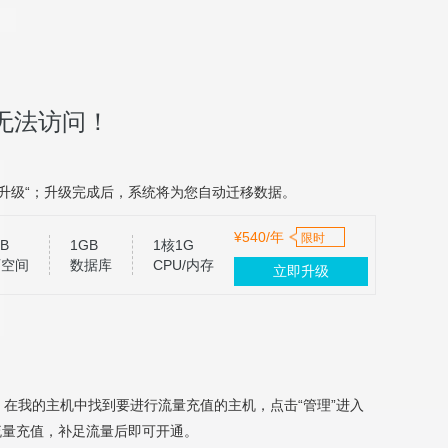
无法访问！
升级“；升级完成后，系统将为您自动迁移数据。
¥540/年
限时
B
1GB
1核1G
页空间
数据库
CPU/内存
立即升级
，在我的主机中找到要进行流量充值的主机，点击“管理”进入
流量充值，补足流量后即可开通。