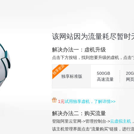
该网站因为流量耗尽暂时
解决办法一：虚机升级
点击下方按钮，找到您要升级的虚机，点击“
独享资源
500GB
20G
独享标准版
高速流量
网
1元
试用独享虚机，了解详情>>
解决办法二：购买流量
登陆阿里云官网->管理控制台->
云虚拟主机
该主机管理界面点击“流量购买”链接，进行