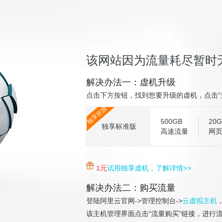
该网站因为流量耗尽暂时
解决办法一：虚机升级
点击下方按钮，找到您要升级的虚机，点击“
独享资源
500GB
20G
独享标准版
高速流量
网
1元
试用独享虚机，了解详情>>
解决办法二：购买流量
登陆阿里云官网->管理控制台->
云虚拟主机
该主机管理界面点击“流量购买”链接，进行