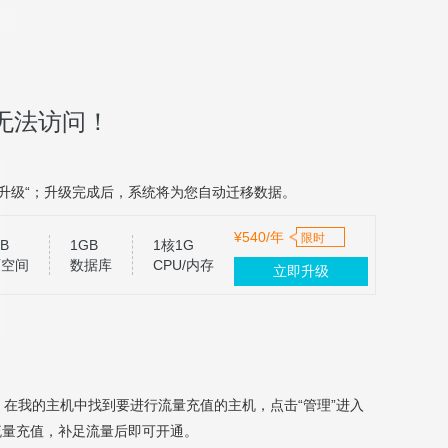
无法访问！
升级“；升级完成后，系统将为您自动迁移数据。
¥540/年
限时
B
1GB
1核1G
页空间
数据库
CPU/内存
立即升级
，在我的主机中找到要进行流量充值的主机，点击“管理”进入
流量充值，补足流量后即可开通。