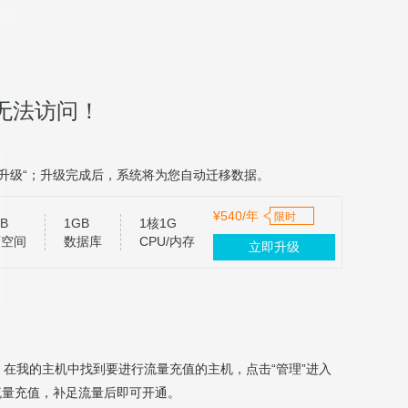
无法访问！
升级“；升级完成后，系统将为您自动迁移数据。
¥540/年
限时
B
1GB
1核1G
页空间
数据库
CPU/内存
立即升级
，在我的主机中找到要进行流量充值的主机，点击“管理”进入
流量充值，补足流量后即可开通。