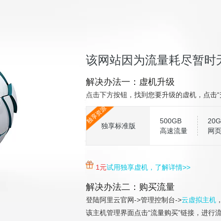
该网站因为流量耗尽暂时
解决办法一：虚机升级
点击下方按钮，找到您要升级的虚机，点击“
独享资源
500GB
20G
独享标准版
高速流量
网
1元
试用独享虚机，了解详情>>
解决办法二：购买流量
登陆阿里云官网->管理控制台->
云虚拟主机
该主机管理界面点击“流量购买”链接，进行