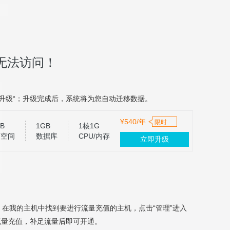
无法访问！
升级“；升级完成后，系统将为您自动迁移数据。
¥540/年
限时
B
1GB
1核1G
页空间
数据库
CPU/内存
立即升级
，在我的主机中找到要进行流量充值的主机，点击“管理”进入
流量充值，补足流量后即可开通。