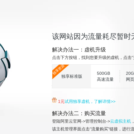
该网站因为流量耗尽暂时
解决办法一：虚机升级
点击下方按钮，找到您要升级的虚机，点击“
独享资源
500GB
20G
独享标准版
高速流量
网
1元
试用独享虚机，了解详情>>
解决办法二：购买流量
登陆阿里云官网->管理控制台->
云虚拟主机
该主机管理界面点击“流量购买”链接，进行