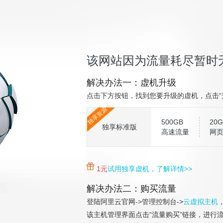
该网站因为流量耗尽暂时
解决办法一：虚机升级
点击下方按钮，找到您要升级的虚机，点击“
独享资源
500GB
20G
独享标准版
高速流量
网
1元
试用独享虚机，了解详情>>
解决办法二：购买流量
登陆阿里云官网->管理控制台->
云虚拟主机
该主机管理界面点击“流量购买”链接，进行