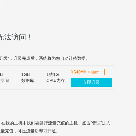
无法访问！
升级“；升级完成后，系统将为您自动迁移数据。
¥540/年
限时
B
1GB
1核1G
页空间
数据库
CPU/内存
立即升级
，在我的主机中找到要进行流量充值的主机，点击“管理”进入
流量充值，补足流量后即可开通。