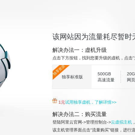
该网站因为流量耗尽暂时
解决办法一：虚机升级
点击下方按钮，找到您要升级的虚机，点击“
独享资源
500GB
20G
独享标准版
高速流量
网
1元
试用独享虚机，了解详情>>
解决办法二：购买流量
登陆阿里云官网->管理控制台->
云虚拟主机
该主机管理界面点击“流量购买”链接，进行