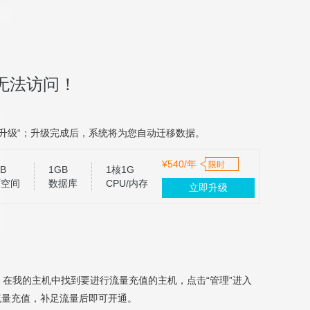
无法访问！
升级“；升级完成后，系统将为您自动迁移数据。
¥540/年
限时
B
1GB
1核1G
页空间
数据库
CPU/内存
立即升级
，在我的主机中找到要进行流量充值的主机，点击“管理”进入
流量充值，补足流量后即可开通。