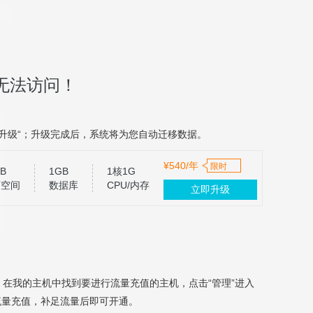
无法访问！
升级“；升级完成后，系统将为您自动迁移数据。
¥540/年
限时
B
1GB
1核1G
页空间
数据库
CPU/内存
立即升级
，在我的主机中找到要进行流量充值的主机，点击“管理”进入
流量充值，补足流量后即可开通。