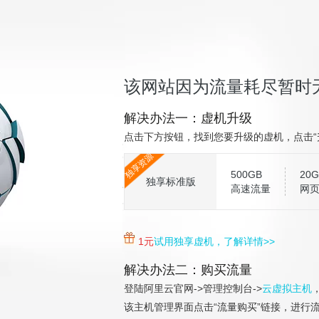
该网站因为流量耗尽暂时
解决办法一：虚机升级
点击下方按钮，找到您要升级的虚机，点击“
独享资源
500GB
20G
独享标准版
高速流量
网
1元
试用独享虚机，了解详情>>
解决办法二：购买流量
登陆阿里云官网->管理控制台->
云虚拟主机
该主机管理界面点击“流量购买”链接，进行