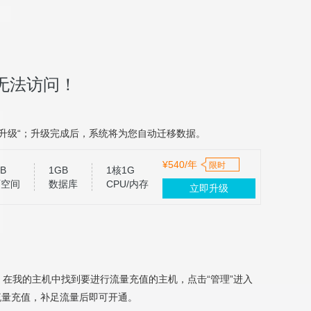
无法访问！
升级“；升级完成后，系统将为您自动迁移数据。
¥540/年
限时
B
1GB
1核1G
页空间
数据库
CPU/内存
立即升级
，在我的主机中找到要进行流量充值的主机，点击“管理”进入
流量充值，补足流量后即可开通。