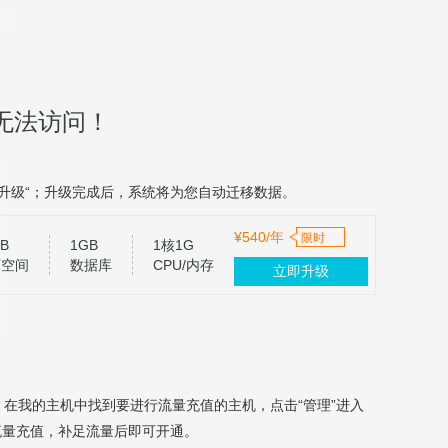
无法访问！
升级“；升级完成后，系统将为您自动迁移数据。
¥540/年
限时
B
1GB
1核1G
页空间
数据库
CPU/内存
立即升级
，在我的主机中找到要进行流量充值的主机，点击“管理”进入
流量充值，补足流量后即可开通。