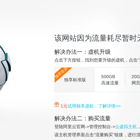
该网站因为流量耗尽暂时
解决办法一：虚机升级
点击下方按钮，找到您要升级的虚机，点击“
独享资源
500GB
20G
独享标准版
高速流量
网
1元
试用独享虚机，了解详情>>
解决办法二：购买流量
登陆阿里云官网->管理控制台->
云虚拟主机
该主机管理界面点击“流量购买”链接，进行