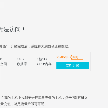
无法访问！
升级“；升级完成后，系统将为您自动迁移数据。
¥540/年
限时
B
1GB
1核1G
页空间
数据库
CPU/内存
立即升级
，在我的主机中找到要进行流量充值的主机，点击“管理”进入
流量充值，补足流量后即可开通。