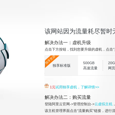
该网站因为流量耗尽暂时
解决办法一：虚机升级
点击下方按钮，找到您要升级的虚机，点击“
独享资源
500GB
20G
独享标准版
高速流量
网
1元
试用独享虚机，了解详情>>
解决办法二：购买流量
登陆阿里云官网->管理控制台->
云虚拟主机
该主机管理界面点击“流量购买”链接，进行