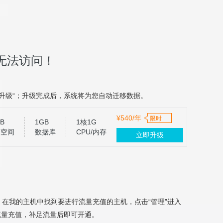
无法访问！
升级“；升级完成后，系统将为您自动迁移数据。
¥540/年
限时
B
1GB
1核1G
页空间
数据库
CPU/内存
立即升级
，在我的主机中找到要进行流量充值的主机，点击“管理”进入
流量充值，补足流量后即可开通。