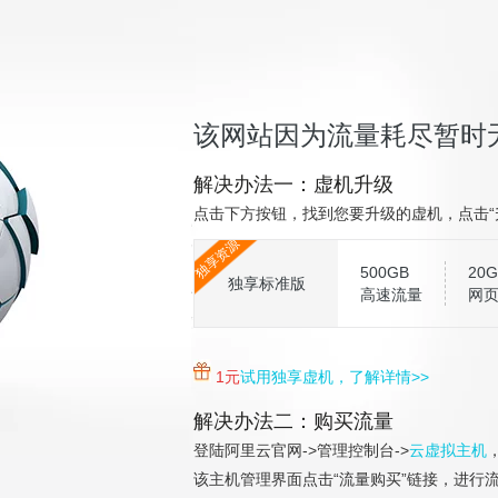
该网站因为流量耗尽暂时
解决办法一：虚机升级
点击下方按钮，找到您要升级的虚机，点击“
独享资源
500GB
20G
独享标准版
高速流量
网
1元
试用独享虚机，了解详情>>
解决办法二：购买流量
登陆阿里云官网->管理控制台->
云虚拟主机
该主机管理界面点击“流量购买”链接，进行