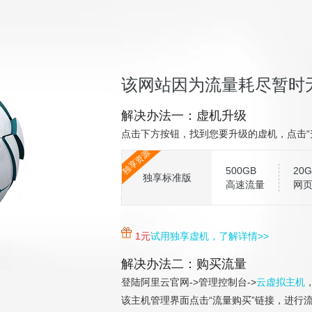
该网站因为流量耗尽暂时
解决办法一：虚机升级
点击下方按钮，找到您要升级的虚机，点击“
独享资源
500GB
20G
独享标准版
高速流量
网
1元
试用独享虚机，了解详情>>
解决办法二：购买流量
登陆阿里云官网->管理控制台->
云虚拟主机
该主机管理界面点击“流量购买”链接，进行