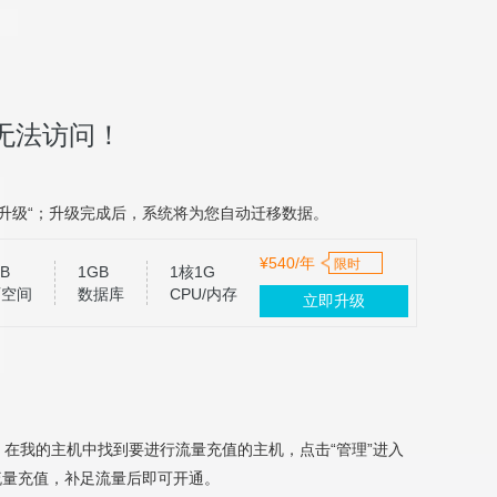
无法访问！
升级“；升级完成后，系统将为您自动迁移数据。
¥540/年
限时
B
1GB
1核1G
页空间
数据库
CPU/内存
立即升级
，在我的主机中找到要进行流量充值的主机，点击“管理”进入
流量充值，补足流量后即可开通。