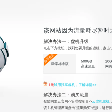
该网站因为流量耗尽暂时
解决办法一：虚机升级
点击下方按钮，找到您要升级的虚机，点击“
独享资源
500GB
20G
独享标准版
高速流量
网
1元
试用独享虚机，了解详情>>
解决办法二：购买流量
登陆阿里云官网->管理控制台->
云虚拟主机
该主机管理界面点击“流量购买”链接，进行