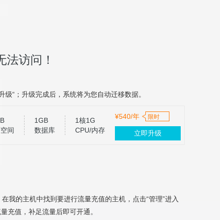
无法访问！
升级“；升级完成后，系统将为您自动迁移数据。
¥540/年
限时
B
1GB
1核1G
页空间
数据库
CPU/内存
立即升级
，在我的主机中找到要进行流量充值的主机，点击“管理”进入
流量充值，补足流量后即可开通。