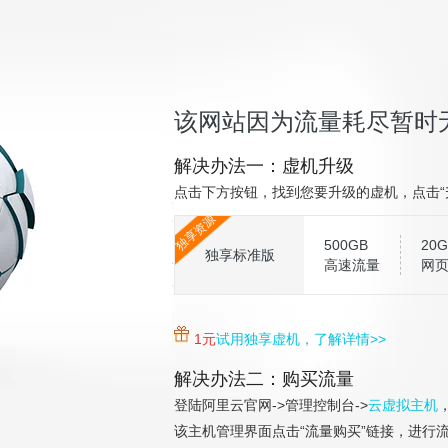
该网站因为流量耗尽暂时
解决办法一：虚机升级
点击下方按钮，找到您要升级的虚机，点击“
独享资源
500GB
20G
独享标准版
高速流量
网
1元
试用独享虚机，了解详情>>
解决办法二：购买流量
登陆阿里云官网->管理控制台->
云虚拟主机
该主机管理界面点击“流量购买”链接，进行