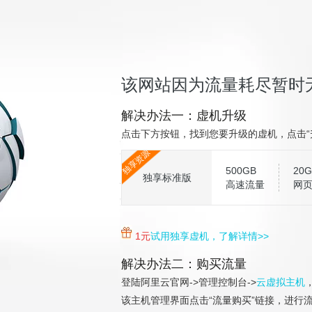
该网站因为流量耗尽暂时
解决办法一：虚机升级
点击下方按钮，找到您要升级的虚机，点击“
独享资源
500GB
20G
独享标准版
高速流量
网
1元
试用独享虚机，了解详情>>
解决办法二：购买流量
登陆阿里云官网->管理控制台->
云虚拟主机
该主机管理界面点击“流量购买”链接，进行