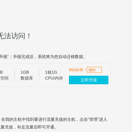
无法访问！
升级“；升级完成后，系统将为您自动迁移数据。
¥540/年
限时
B
1GB
1核1G
页空间
数据库
CPU/内存
立即升级
，在我的主机中找到要进行流量充值的主机，点击“管理”进入
流量充值，补足流量后即可开通。