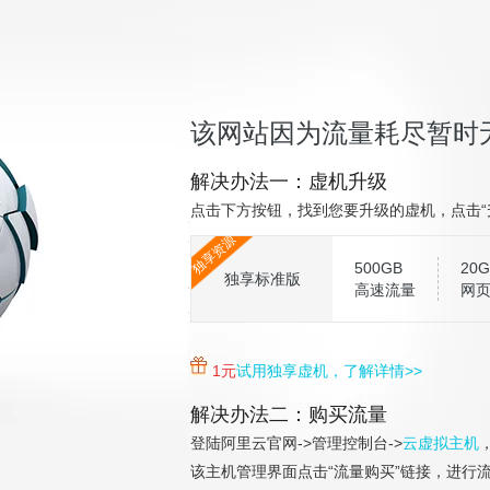
该网站因为流量耗尽暂时
解决办法一：虚机升级
点击下方按钮，找到您要升级的虚机，点击“
独享资源
500GB
20G
独享标准版
高速流量
网
1元
试用独享虚机，了解详情>>
解决办法二：购买流量
登陆阿里云官网->管理控制台->
云虚拟主机
该主机管理界面点击“流量购买”链接，进行