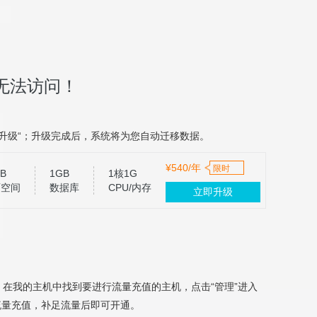
无法访问！
升级“；升级完成后，系统将为您自动迁移数据。
¥540/年
限时
B
1GB
1核1G
页空间
数据库
CPU/内存
立即升级
，在我的主机中找到要进行流量充值的主机，点击“管理”进入
流量充值，补足流量后即可开通。