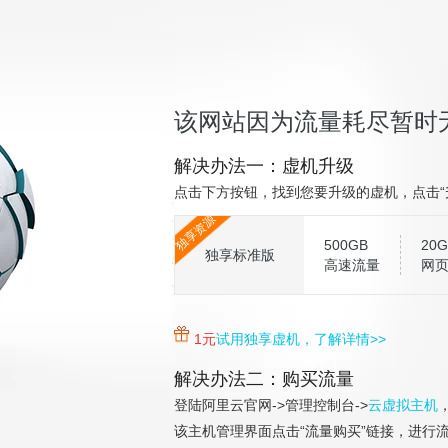
该网站因为流量耗尽暂时
解决办法一：虚机升级
点击下方按钮，找到您要升级的虚机，点击“
独享资源
500GB
20G
独享标准版
高速流量
网
1元
试用独享虚机，了解详情>>
解决办法二：购买流量
登陆阿里云官网->管理控制台->
云虚拟主机
该主机管理界面点击“流量购买”链接，进行