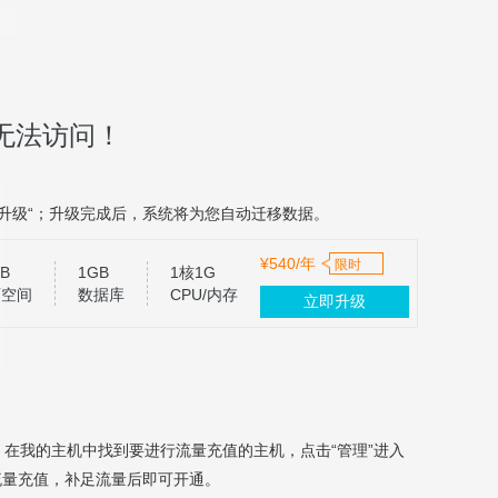
无法访问！
升级“；升级完成后，系统将为您自动迁移数据。
¥540/年
限时
B
1GB
1核1G
页空间
数据库
CPU/内存
立即升级
，在我的主机中找到要进行流量充值的主机，点击“管理”进入
流量充值，补足流量后即可开通。