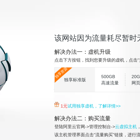
该网站因为流量耗尽暂时
解决办法一：虚机升级
点击下方按钮，找到您要升级的虚机，点击“
独享资源
500GB
20G
独享标准版
高速流量
网
1元
试用独享虚机，了解详情>>
解决办法二：购买流量
登陆阿里云官网->管理控制台->
云虚拟主机
该主机管理界面点击“流量购买”链接，进行