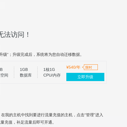
无法访问！
升级“；升级完成后，系统将为您自动迁移数据。
¥540/年
限时
B
1GB
1核1G
页空间
数据库
CPU/内存
立即升级
，在我的主机中找到要进行流量充值的主机，点击“管理”进入
流量充值，补足流量后即可开通。