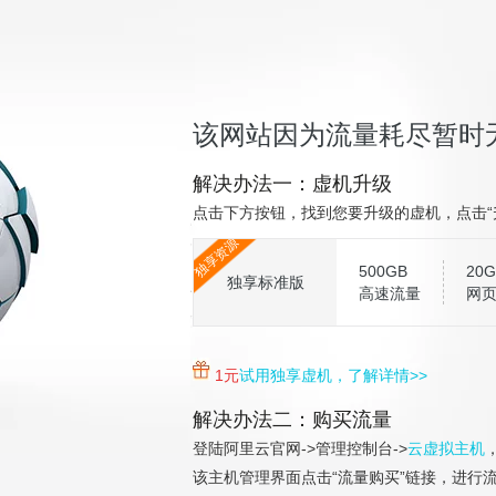
该网站因为流量耗尽暂时
解决办法一：虚机升级
点击下方按钮，找到您要升级的虚机，点击“
独享资源
500GB
20G
独享标准版
高速流量
网
1元
试用独享虚机，了解详情>>
解决办法二：购买流量
登陆阿里云官网->管理控制台->
云虚拟主机
该主机管理界面点击“流量购买”链接，进行