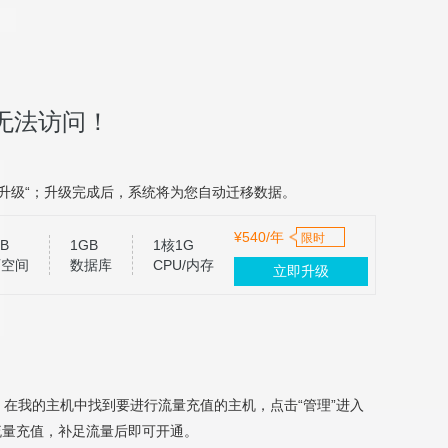
无法访问！
升级“；升级完成后，系统将为您自动迁移数据。
¥540/年
限时
B
1GB
1核1G
页空间
数据库
CPU/内存
立即升级
，在我的主机中找到要进行流量充值的主机，点击“管理”进入
流量充值，补足流量后即可开通。