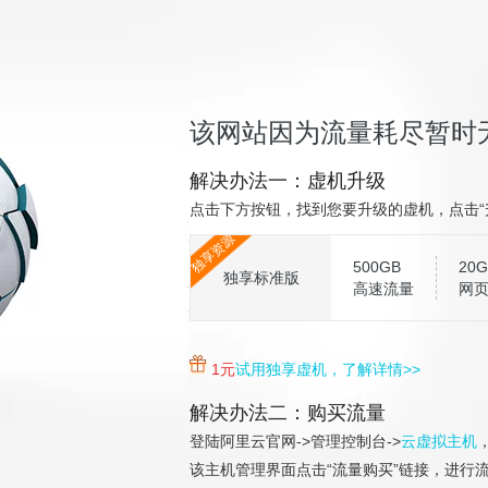
该网站因为流量耗尽暂时
解决办法一：虚机升级
点击下方按钮，找到您要升级的虚机，点击“
独享资源
500GB
20G
独享标准版
高速流量
网
1元
试用独享虚机，了解详情>>
解决办法二：购买流量
登陆阿里云官网->管理控制台->
云虚拟主机
该主机管理界面点击“流量购买”链接，进行