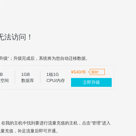
无法访问！
升级“；升级完成后，系统将为您自动迁移数据。
¥540/年
限时
B
1GB
1核1G
页空间
数据库
CPU/内存
立即升级
，在我的主机中找到要进行流量充值的主机，点击“管理”进入
流量充值，补足流量后即可开通。