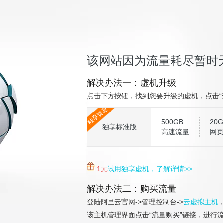
该网站因为流量耗尽暂时
解决办法一：虚机升级
点击下方按钮，找到您要升级的虚机，点击“
独享资源
500GB
20G
独享标准版
高速流量
网
1元
试用独享虚机，了解详情>>
解决办法二：购买流量
登陆阿里云官网->管理控制台->
云虚拟主机
该主机管理界面点击“流量购买”链接，进行