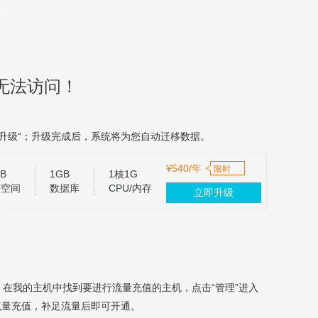
无法访问！
升级“；升级完成后，系统将为您自动迁移数据。
¥540/年
限时
B
1GB
1核1G
页空间
数据库
CPU/内存
立即升级
，在我的主机中找到要进行流量充值的主机，点击“管理”进入
流量充值，补足流量后即可开通。