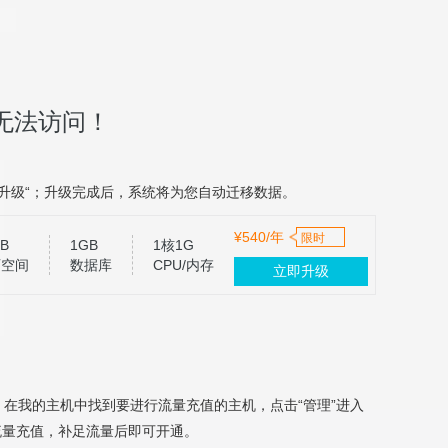
无法访问！
升级“；升级完成后，系统将为您自动迁移数据。
¥540/年
限时
B
1GB
1核1G
页空间
数据库
CPU/内存
立即升级
，在我的主机中找到要进行流量充值的主机，点击“管理”进入
流量充值，补足流量后即可开通。