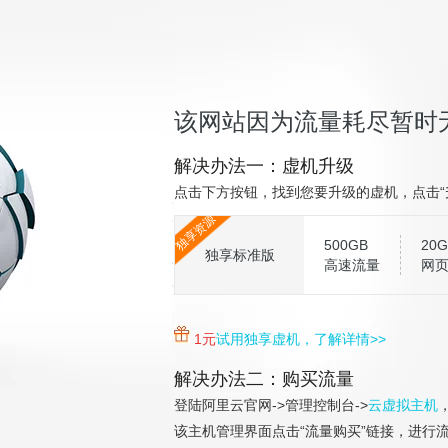
该网站因为流量耗尽暂时
解决办法一：虚机升级
点击下方按钮，找到您要升级的虚机，点击“
独享资源
500GB
20G
独享标准版
高速流量
网
1元
试用独享虚机，了解详情>>
解决办法二：购买流量
登陆阿里云官网->管理控制台->
云虚拟主机
该主机管理界面点击“流量购买”链接，进行