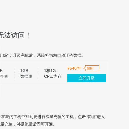
无法访问！
升级“；升级完成后，系统将为您自动迁移数据。
¥540/年
限时
B
1GB
1核1G
页空间
数据库
CPU/内存
立即升级
，在我的主机中找到要进行流量充值的主机，点击“管理”进入
流量充值，补足流量后即可开通。