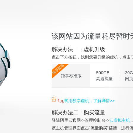
该网站因为流量耗尽暂时
解决办法一：虚机升级
点击下方按钮，找到您要升级的虚机，点击“
独享资源
500GB
20G
独享标准版
高速流量
网
1元
试用独享虚机，了解详情>>
解决办法二：购买流量
登陆阿里云官网->管理控制台->
云虚拟主机
该主机管理界面点击“流量购买”链接，进行