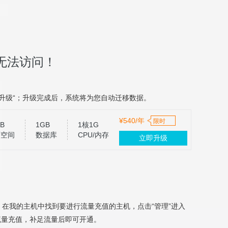
无法访问！
升级“；升级完成后，系统将为您自动迁移数据。
¥540/年
限时
B
1GB
1核1G
页空间
数据库
CPU/内存
立即升级
，在我的主机中找到要进行流量充值的主机，点击“管理”进入
流量充值，补足流量后即可开通。