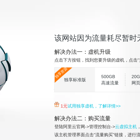
该网站因为流量耗尽暂时
解决办法一：虚机升级
点击下方按钮，找到您要升级的虚机，点击“
独享资源
500GB
20G
独享标准版
高速流量
网
1元
试用独享虚机，了解详情>>
解决办法二：购买流量
登陆阿里云官网->管理控制台->
云虚拟主机
该主机管理界面点击“流量购买”链接，进行