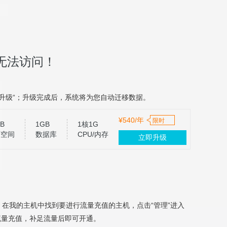
无法访问！
升级“；升级完成后，系统将为您自动迁移数据。
¥540/年
限时
B
1GB
1核1G
页空间
数据库
CPU/内存
立即升级
，在我的主机中找到要进行流量充值的主机，点击“管理”进入
流量充值，补足流量后即可开通。