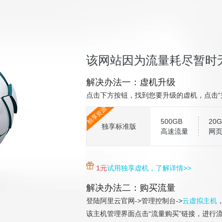
该网站因为流量耗尽暂时
解决办法一：虚机升级
点击下方按钮，找到您要升级的虚机，点击“
独享资源
500GB
20G
独享标准版
高速流量
网
1元
试用独享虚机，了解详情>>
解决办法二：购买流量
登陆阿里云官网->管理控制台->
云虚拟主机
该主机管理界面点击“流量购买”链接，进行