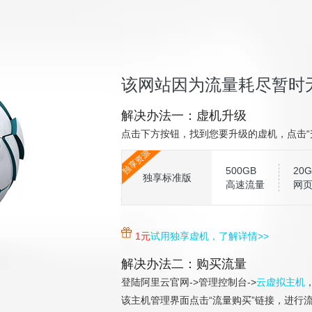
该网站因为流量耗尽暂时
解决办法一：虚机升级
点击下方按钮，找到您要升级的虚机，点击“
独享资源
500GB
20G
独享标准版
高速流量
网
1元
试用独享虚机，了解详情>>
解决办法二：购买流量
登陆阿里云官网->管理控制台->
云虚拟主机
该主机管理界面点击“流量购买”链接，进行