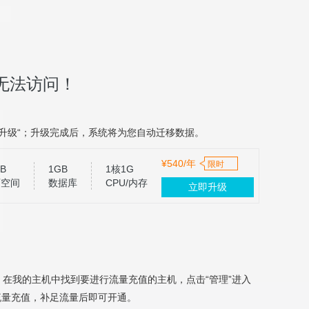
无法访问！
升级“；升级完成后，系统将为您自动迁移数据。
¥540/年
限时
B
1GB
1核1G
页空间
数据库
CPU/内存
立即升级
，在我的主机中找到要进行流量充值的主机，点击“管理”进入
流量充值，补足流量后即可开通。