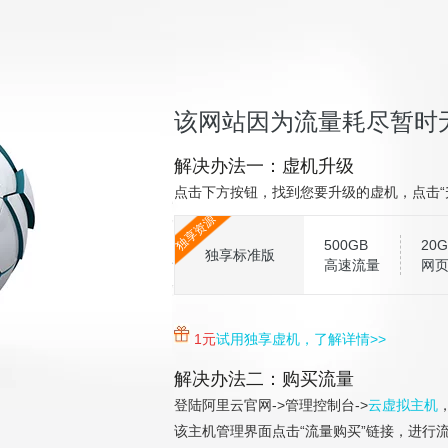
该网站因为流量耗尽暂时
解决办法一：虚机升级
点击下方按钮，找到您要升级的虚机，点击“
独享资源
500GB
20G
独享标准版
高速流量
网
1元
试用独享虚机，了解详情>>
解决办法二：购买流量
登陆阿里云官网->管理控制台->
云虚拟主机
该主机管理界面点击“流量购买”链接，进行