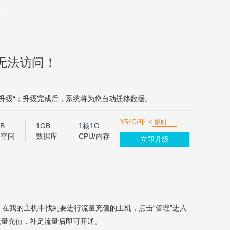
无法访问！
升级“；升级完成后，系统将为您自动迁移数据。
¥540/年
限时
B
1GB
1核1G
页空间
数据库
CPU/内存
立即升级
，在我的主机中找到要进行流量充值的主机，点击“管理”进入
流量充值，补足流量后即可开通。