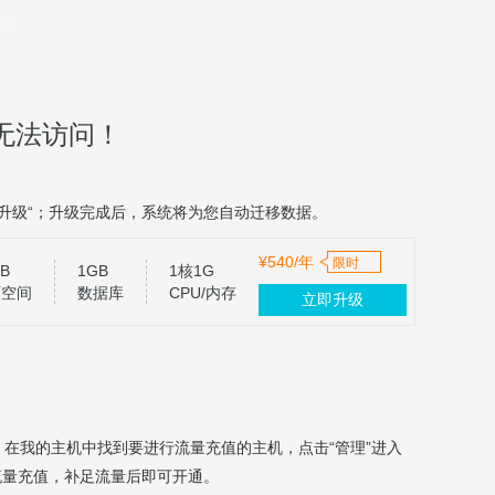
无法访问！
升级“；升级完成后，系统将为您自动迁移数据。
¥540/年
限时
B
1GB
1核1G
页空间
数据库
CPU/内存
立即升级
，在我的主机中找到要进行流量充值的主机，点击“管理”进入
流量充值，补足流量后即可开通。