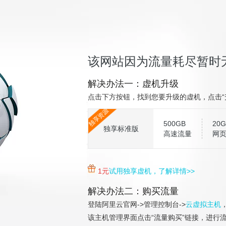
该网站因为流量耗尽暂时
解决办法一：虚机升级
点击下方按钮，找到您要升级的虚机，点击“
独享资源
500GB
20G
独享标准版
高速流量
网
1元
试用独享虚机，了解详情>>
解决办法二：购买流量
登陆阿里云官网->管理控制台->
云虚拟主机
该主机管理界面点击“流量购买”链接，进行