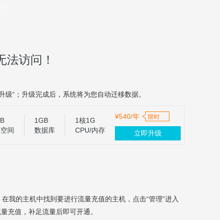
无法访问！
升级“；升级完成后，系统将为您自动迁移数据。
¥540/年
限时
B
1GB
1核1G
页空间
数据库
CPU/内存
立即升级
，在我的主机中找到要进行流量充值的主机，点击“管理”进入
流量充值，补足流量后即可开通。