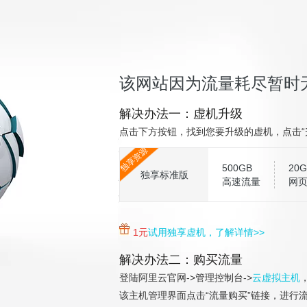
该网站因为流量耗尽暂时
解决办法一：虚机升级
点击下方按钮，找到您要升级的虚机，点击“
独享资源
500GB
20G
独享标准版
高速流量
网
1元
试用独享虚机，了解详情>>
解决办法二：购买流量
登陆阿里云官网->管理控制台->
云虚拟主机
该主机管理界面点击“流量购买”链接，进行