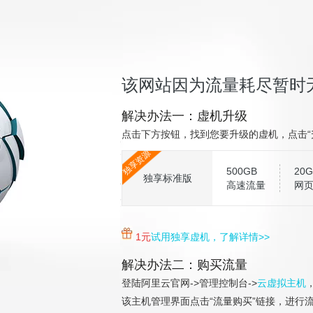
该网站因为流量耗尽暂时
解决办法一：虚机升级
点击下方按钮，找到您要升级的虚机，点击“
独享资源
500GB
20G
独享标准版
高速流量
网
1元
试用独享虚机，了解详情>>
解决办法二：购买流量
登陆阿里云官网->管理控制台->
云虚拟主机
该主机管理界面点击“流量购买”链接，进行