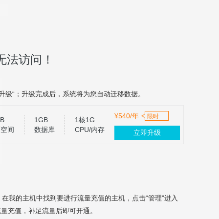
无法访问！
升级“；升级完成后，系统将为您自动迁移数据。
¥540/年
限时
B
1GB
1核1G
页空间
数据库
CPU/内存
立即升级
，在我的主机中找到要进行流量充值的主机，点击“管理”进入
流量充值，补足流量后即可开通。