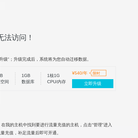
无法访问！
升级“；升级完成后，系统将为您自动迁移数据。
¥540/年
限时
B
1GB
1核1G
页空间
数据库
CPU/内存
立即升级
，在我的主机中找到要进行流量充值的主机，点击“管理”进入
流量充值，补足流量后即可开通。