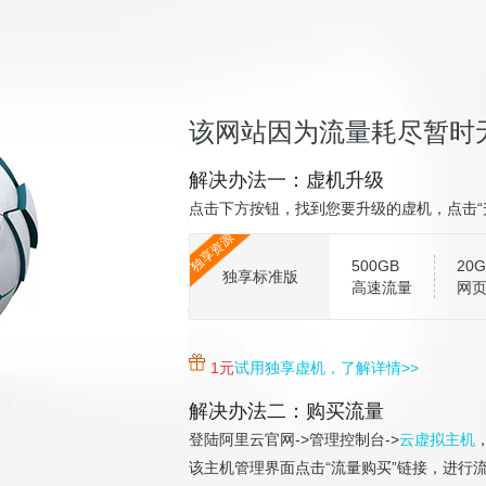
该网站因为流量耗尽暂时
解决办法一：虚机升级
点击下方按钮，找到您要升级的虚机，点击“
独享资源
500GB
20G
独享标准版
高速流量
网
1元
试用独享虚机，了解详情>>
解决办法二：购买流量
登陆阿里云官网->管理控制台->
云虚拟主机
该主机管理界面点击“流量购买”链接，进行