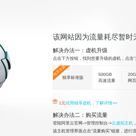
该网站因为流量耗尽暂时
解决办法一：虚机升级
点击下方按钮，找到您要升级的虚机，点击“
独享资源
500GB
20G
独享标准版
高速流量
网
1元
试用独享虚机，了解详情>>
解决办法二：购买流量
登陆阿里云官网->管理控制台->
云虚拟主机
该主机管理界面点击“流量购买”链接，进行