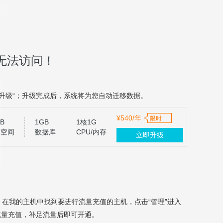
无法访问！
升级“；升级完成后，系统将为您自动迁移数据。
¥540/年
限时
B
1GB
1核1G
页空间
数据库
CPU/内存
立即升级
，在我的主机中找到要进行流量充值的主机，点击“管理”进入
流量充值，补足流量后即可开通。