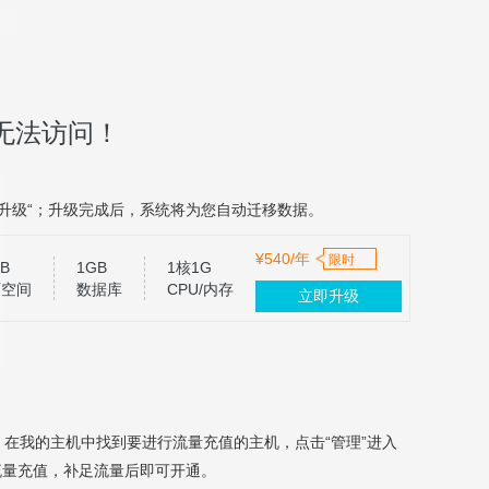
无法访问！
升级“；升级完成后，系统将为您自动迁移数据。
¥540/年
限时
B
1GB
1核1G
页空间
数据库
CPU/内存
立即升级
，在我的主机中找到要进行流量充值的主机，点击“管理”进入
流量充值，补足流量后即可开通。