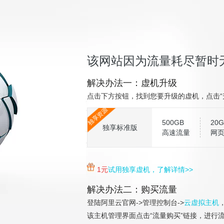
该网站因为流量耗尽暂时
解决办法一：虚机升级
点击下方按钮，找到您要升级的虚机，点击“
独享资源
500GB
20G
独享标准版
高速流量
网
1元
试用独享虚机，了解详情>>
解决办法二：购买流量
登陆阿里云官网->管理控制台->
云虚拟主机
该主机管理界面点击“流量购买”链接，进行