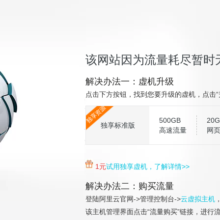
该网站因为流量耗尽暂时
解决办法一：虚机升级
点击下方按钮，找到您要升级的虚机，点击“
独享资源
500GB
20G
独享标准版
高速流量
网
1元
试用独享虚机，了解详情>>
解决办法二：购买流量
登陆阿里云官网->管理控制台->
云虚拟主机
该主机管理界面点击“流量购买”链接，进行