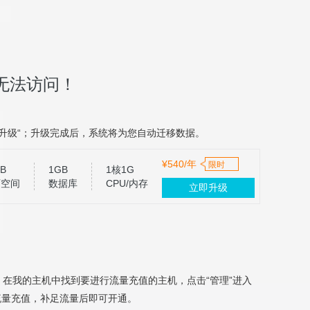
无法访问！
升级“；升级完成后，系统将为您自动迁移数据。
¥540/年
限时
B
1GB
1核1G
页空间
数据库
CPU/内存
立即升级
，在我的主机中找到要进行流量充值的主机，点击“管理”进入
流量充值，补足流量后即可开通。