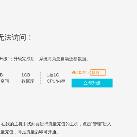
无法访问！
升级“；升级完成后，系统将为您自动迁移数据。
¥540/年
限时
B
1GB
1核1G
页空间
数据库
CPU/内存
立即升级
，在我的主机中找到要进行流量充值的主机，点击“管理”进入
流量充值，补足流量后即可开通。