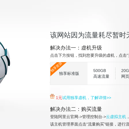
该网站因为流量耗尽暂时
解决办法一：虚机升级
点击下方按钮，找到您要升级的虚机，点击“
独享资源
500GB
20G
独享标准版
高速流量
网
1元
试用独享虚机，了解详情>>
解决办法二：购买流量
登陆阿里云官网->管理控制台->
云虚拟主机
该主机管理界面点击“流量购买”链接，进行