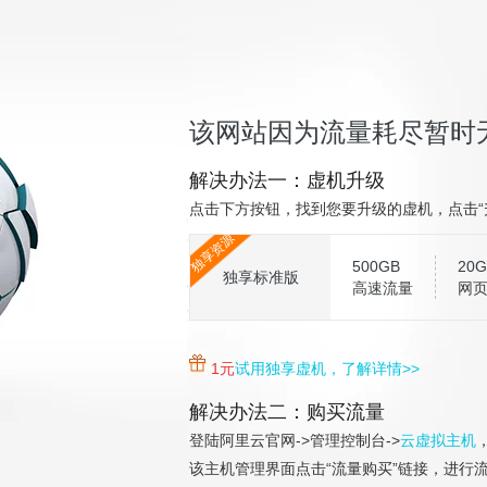
该网站因为流量耗尽暂时
解决办法一：虚机升级
点击下方按钮，找到您要升级的虚机，点击“
独享资源
500GB
20G
独享标准版
高速流量
网
1元
试用独享虚机，了解详情>>
解决办法二：购买流量
登陆阿里云官网->管理控制台->
云虚拟主机
该主机管理界面点击“流量购买”链接，进行