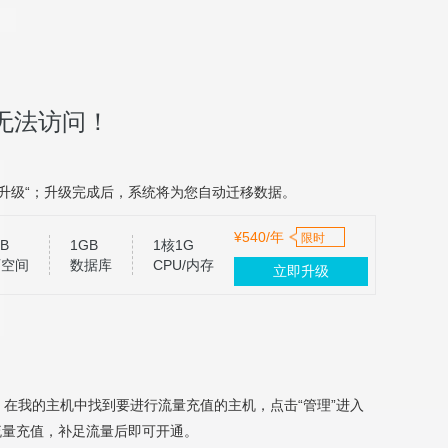
无法访问！
升级“；升级完成后，系统将为您自动迁移数据。
¥540/年
限时
B
1GB
1核1G
页空间
数据库
CPU/内存
立即升级
，在我的主机中找到要进行流量充值的主机，点击“管理”进入
流量充值，补足流量后即可开通。