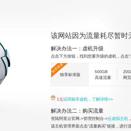
该网站因为流量耗尽暂时
解决办法一：虚机升级
点击下方按钮，找到您要升级的虚机，点击“
独享资源
500GB
20G
独享标准版
高速流量
网
1元
试用独享虚机，了解详情>>
解决办法二：购买流量
登陆阿里云官网->管理控制台->
云虚拟主机
该主机管理界面点击“流量购买”链接，进行