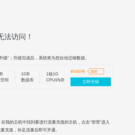
无法访问！
升级“；升级完成后，系统将为您自动迁移数据。
¥540/年
限时
B
1GB
1核1G
页空间
数据库
CPU/内存
立即升级
，在我的主机中找到要进行流量充值的主机，点击“管理”进入
流量充值，补足流量后即可开通。