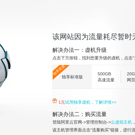
该网站因为流量耗尽暂时
解决办法一：虚机升级
点击下方按钮，找到您要升级的虚机，点击“
独享资源
500GB
20G
独享标准版
高速流量
网
1元
试用独享虚机，了解详情>>
解决办法二：购买流量
登陆阿里云官网->管理控制台->
云虚拟主机
该主机管理界面点击“流量购买”链接，进行