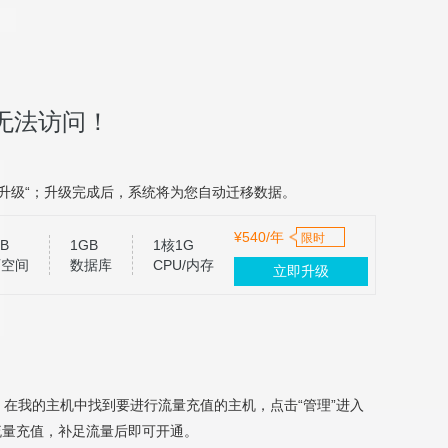
无法访问！
升级“；升级完成后，系统将为您自动迁移数据。
¥540/年
限时
B
1GB
1核1G
页空间
数据库
CPU/内存
立即升级
，在我的主机中找到要进行流量充值的主机，点击“管理”进入
流量充值，补足流量后即可开通。